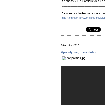
Sermons sur le Cantique des Can
______________________________
Si vous souhaitez recevoir chaq
http://ann.over-blog.com/blog-newsle
26 octobre 2012
Apocalypse, la révélation