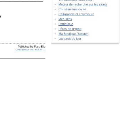
Moteur de recherche sur les saints
Christianisme copte
Calligraphie et enluminure
e
Mes sites
Patristique
Pères de l'Eglise
Ma Boutique Rakuten
Lectures du jour
Published by Marc-Elie
commenter cet article
…