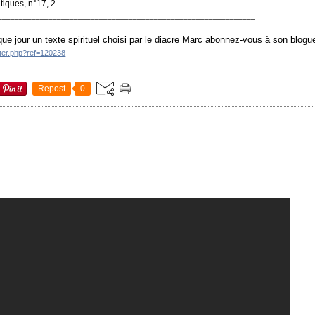
tiques, n°17, 2
_____________________________________________________________
ue jour un texte spirituel choisi par le diacre Marc abonnez-vous à son blogu
tter.php?ref=120238
Repost
0