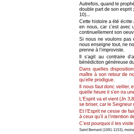
Autrefois, quand le prophè
double part de son esprit 
10)...
Cette histoire a été écrite
en nous, car c'est avec u
continuellement son oeuv
Si nous ne voulons pas êt
nous enseigne tout, ne n
prenne à l'improviste.
Il s'agit au contraire d
bénédiction généreuse du
Dans quelles disposition
maître à son retour de no
qu'elle prodigue.
Il nous faut donc veiller, 
quelle heure il s'en ira un
L'Esprit va et vient (Jn 3,
se briser, car le Seigneur 
Et l'Esprit ne cesse de fa
à ceux qu'il a l'intention d
C'est pourquoi il les visit
Saint Bernard (1091-1153), moine 