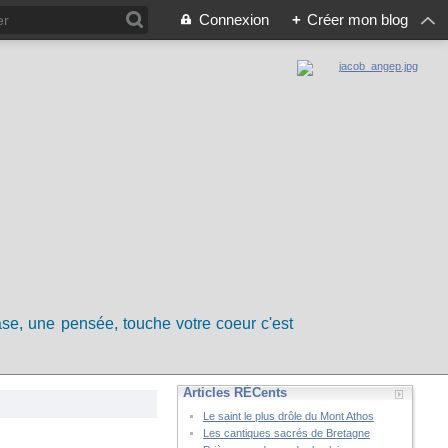
Connexion
+
Créer mon blog
rase, une pensée, touche votre coeur c'est
Articles RÉCents
Le saint le plus drôle du Mont Athos
Les cantiques sacrés de Bretagne