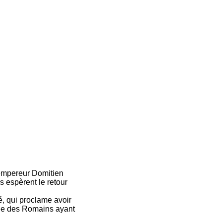
'empereur Domitien
s espèrent le retour
é, qui proclame avoir
olde des Romains ayant