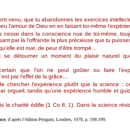
ent venu, que tu abandonnes tes exercices intellect
 peu l’amour de Dieu en en faisant toi-même l’expérie
s cesse dans la conscience nue de toi-même, tou
isant par là l’offrande la plus précieuse que tu puisses 
qu’elle est
nue
, de peur d’être trompé…
t se détourner un moment du plaisir naturel qu
certain que l’on ne peut goûter ou faire l’ex
n’est par l’effet de la grâce…
e chercher l’expérience plutôt que la science : ce
r orgueil, tandis qu’une expérience humble et gui
s la charité édifie (1 Co 8, 1). Dans la science rési
.
nce
, d’après l’édition Penguin, Londres, 1978, p. 198-199.
_________________________________________