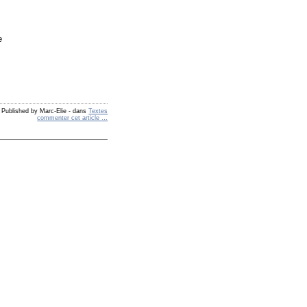
e
Published by Marc-Elie
-
dans
Textes
commenter cet article
…