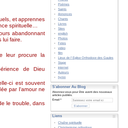
Poèmes
Saints
Annonces
uels, et apprennes
Chants
Livres
nce spirituelle…
Sites
jours abandonnant
english
lui faire.
Photos
Fetes
video
film
e leur procure la
Lieux de l' Eglise Orthodoxe des Gaules
Stage
internet
périence de Dieu
Auteurs
hymn
lle-ci est souvent
S'abonner Au Blog
dée par l’amour ne
Abonnez-vous pour être averti des nouveaux
articles publiés.
Email
de le trouble, dans
Liens
Chaîne spirituelle
______________
Christianisme orthodoxe