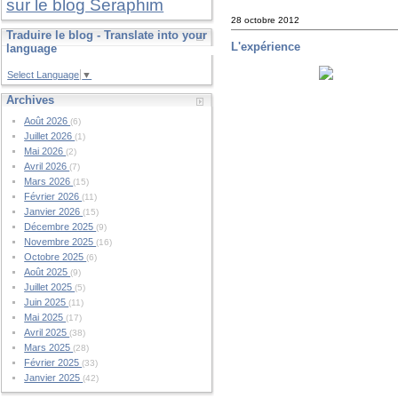
sur le blog Seraphim
28 octobre 2012
Traduire le blog - Translate into your
L'expérience
language
Select Language
▼
Archives
Août 2026
(6)
Juillet 2026
(1)
Mai 2026
(2)
Avril 2026
(7)
Mars 2026
(15)
Février 2026
(11)
Janvier 2026
(15)
Décembre 2025
(9)
Novembre 2025
(16)
Octobre 2025
(6)
Août 2025
(9)
Juillet 2025
(5)
Juin 2025
(11)
Mai 2025
(17)
Avril 2025
(38)
Mars 2025
(28)
Février 2025
(33)
Janvier 2025
(42)