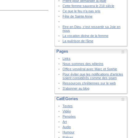
Prière pour demander la pluie
Cette femme sauvera le 21è siècle
Ce que le feu n’a pas pris
Fête de Sainte Anne
Etre en Dieu, c'est ressentir sa Joie en
nous
La vocation divine de la femme
La guérison de l’âme
Pages
Links
Nous sommes des pélerins
Office vespéral avec Marc et Sophie
Pour éviter que les notifications d'articles
soient considérés comme des spam
Ressources chrétiennes sur le web
S'abonner au blog
CatÉGories
Textes
Vidéo
Pensées
Art
Audio
Humour
Prières