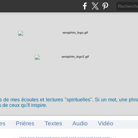
ts de mes écoutes et lectures "spirituelles". Si un mot, une ph
 de ceux qu'Il inspire.
es
Prières
Textes
Audio
Vidéo