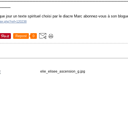
____
ue jour un texte spirituel choisi par le diacre Marc abonnez-vous à son blogu
tter.php?ref=120238
Repost
0