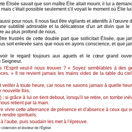
te Élisée savait que son maître Élie allait mourir, il lui a deman
; mais c'était possible seulement s'il voyait le moment où Élie lui
 aussi pour nous. Il nous faut être vigilants et attentifs à l'œuvre 
ne subtilité admirable et la délicatesse d'un art divin que le 
re au plus profond de nous.
re frustrés de cette double part que sollicitait Élisée, que ja
ous soit enlevée sans que nous en ayons conscience, et que j
'avoir le regard toujours aux aguets et le cœur grand ouver
 Seigneur.
s l'Esprit veut-il nous trouver ? « Soyez semblables à des g
ces. » Il ne revient jamais les mains vides de la table du ciel
et veiller à toute heure, car nous ne savons jamais à quelle heure
e nouvelle fois.
8) ; si grâce à lui on tient debout, lorsqu'il se retire, on tombe i
nous retient par la main.
ire vivre cette alternance de présence et d'absence à ceux qui son
e rendre spirituels.
e à l'aube, puis soudain les met à l'épreuve.
cistercien et docteur de l'Église