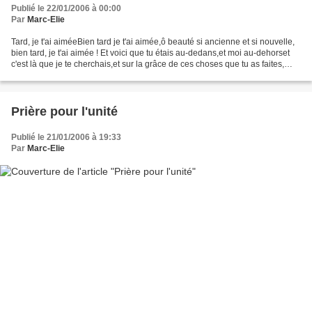
Publié le 22/01/2006 à 00:00
Par
Marc-Elie
Tard, je t'ai aiméeBien tard je t'ai aimée,ô beauté si ancienne et si nouvelle,
bien tard, je t'ai aimée ! Et voici que tu étais au-dedans,et moi au-dehorset
c'est là que je te cherchais,et sur la grâce de ces choses que tu as faites,
pauvre disgracié,...
Prière pour l'unité
Publié le 21/01/2006 à 19:33
Par
Marc-Elie