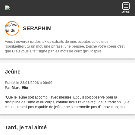
MENU
SERAPHIM
Vous trouverez ici des textes extraits de mes écoutes et lectures
"spirituelles". Si un mot, une phrase, une pensée, touche votre coeur c'est
que Dieu vous a fait signe par les mots de ceux qu'Il inspire.
Jeûne
Publié le 23/01/2006 à 00:00
Par
Marc-Elie
"Que le jeûne soit accompli avec mesure. Et qu'il soit observé pour la
discipline de l'âme et du corps, comme nous l'avons reçu de la tradition. Que
celui qui n'est pas capable de jeûner ne se permette pas d'innovation, mais
qu'il reconnaisse que c'est...
Tard, je t'ai aimé