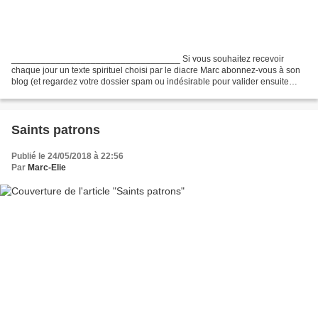
__________________________________ Si vous souhaitez recevoir
chaque jour un texte spirituel choisi par le diacre Marc abonnez-vous à son
blog (et regardez votre dossier spam ou indésirable pour valider ensuite
votre inscription envoyée par Feedburner)...
Saints patrons
Publié le 24/05/2018 à 22:56
Par
Marc-Elie