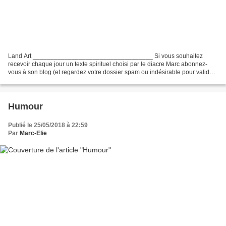
Land Art __________________________________ Si vous souhaitez
recevoir chaque jour un texte spirituel choisi par le diacre Marc abonnez-
vous à son blog (et regardez votre dossier spam ou indésirable pour valider
ensuite votre inscription envoyée par Feedburner)...
Humour
Publié le 25/05/2018 à 22:59
Par
Marc-Elie