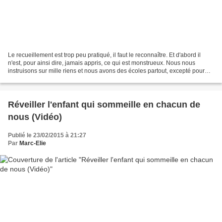
Le recueillement est trop peu pratiqué, il faut le reconnaître. Et d'abord il
n'est, pour ainsi dire, jamais appris, ce qui est monstrueux. Nous nous
instruisons sur mille riens et nous avons des écoles partout, excepté pour
cela. Notre époque superstitieuse...
Réveiller l'enfant qui sommeille en chacun de
nous (Vidéo)
Publié le 23/02/2015 à 21:27
Par
Marc-Elie