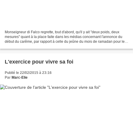
Monseigneur di Falco regrette, tout d'abord, qu'il y ait "deux poids, deux
mesures" quant à la place faite dans les médias concernant l'annonce du
début du carême, par rapport à celle du jeûne du mois de ramadan pour les
musulmans. S'il se réjouit qu'il...
L'exercice pour vivre sa foi
Publié le 22/02/2015 à 23:16
Par
Marc-Elie