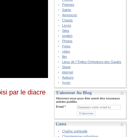
Poèmes
Saints
Annonces
Chants
Livres
Sites
english
Photos
Fetes
video
film
Lieux de l' Eglise Orthodoxe des Gaules
Stage
internet
Auteurs
hymn
isi par le diacre
S'abonner Au Blog
Abonnez-vous pour être averti des nouveaux
articles publiés.
Email
Liens
Chaîne spirituelle
Christianisme orthodoxe