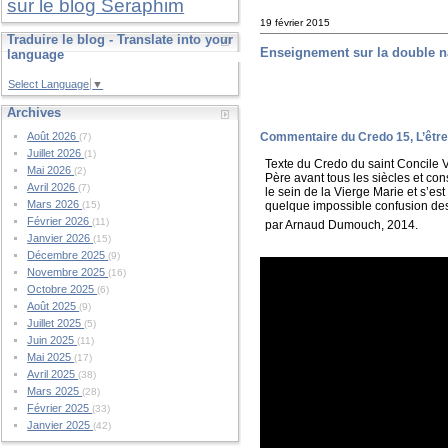
sur le blog Seraphim
19 février 2015
Traduire le blog - Translate into your
Enseignement sur la double n
language
Select Language
▼
Archives
Commentaire du Credo 15, L’être 
Août 2026
(7)
Juillet 2026
(1)
Texte du Credo du saint Concile V
Mai 2026
(2)
Père avant tous les siècles et cons
Avril 2026
(7)
le sein de la Vierge Marie et s’es
Mars 2026
quelque impossible confusion des 
(15)
Février 2026
(11)
par Arnaud Dumouch, 2014.
Janvier 2026
(15)
Décembre 2025
(9)
Novembre 2025
(16)
Octobre 2025
(6)
Août 2025
(9)
Juillet 2025
(5)
Juin 2025
(11)
Mai 2025
(17)
Avril 2025
(38)
Mars 2025
(28)
Février 2025
(33)
Janvier 2025
(42)