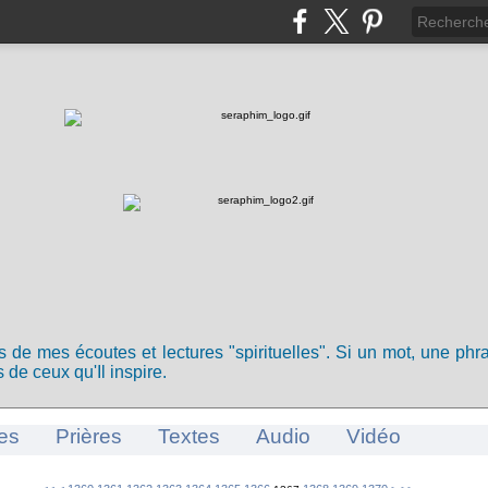
ts de mes écoutes et lectures "spirituelles". Si un mot, une ph
 de ceux qu'Il inspire.
es
Prières
Textes
Audio
Vidéo