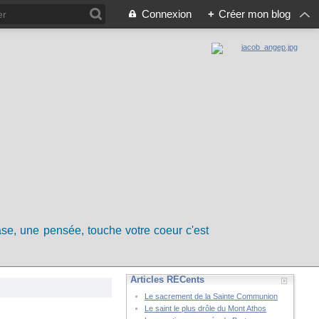
Connexion
+
Créer mon blog
rase, une pensée, touche votre coeur c'est
Articles RÉCents
Le sacrement de la Sainte Communion
Le saint le plus drôle du Mont Athos