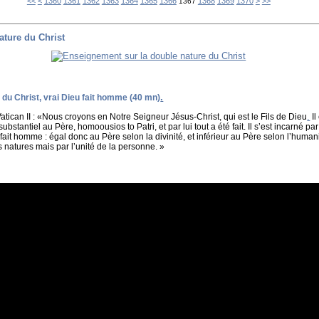
1300
1310
1320
1330
1340
1350
1380
1390
1400
1500
1600
1700
1800
1900
2000
2100
2200
2300
<<
<
1360
1361
1362
1363
1364
1365
1366
1368
1369
1370
>
>>
1367
ature du Christ
.
du Christ, vrai Dieu fait homme (40 mn)
.
atican II : «Nous croyons en Notre Seigneur Jésus-Christ, qui est le Fils de Dieu
Il
ubstantiel au Père, homoousios to Patri, et par lui tout a été fait. Il s’est incarné p
t fait homme : égal donc au Père selon la divinité, et inférieur au Père selon l’huma
natures mais par l’unité de la personne. »