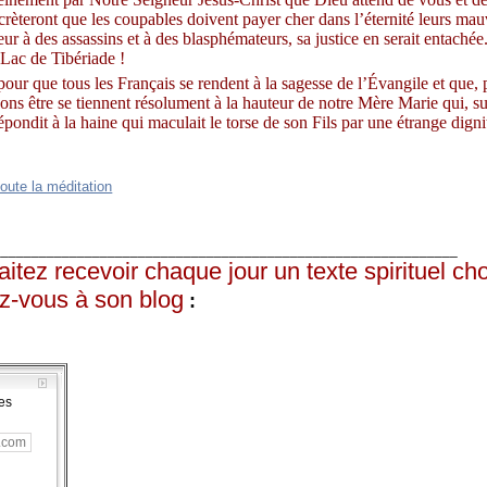
décrèteront que les coupables doivent payer cher dans l’éternité leurs mau
r à des assassins et à des blasphémateurs, sa justice en serait entaché
Lac de Tibériade !
our que tous les Français se rendent à la sagesse de l’Évangile et que, 
ns être se tiennent résolument à la hauteur de notre Mère Marie qui, su
répondit à la haine qui maculait le torse de son Fils par une étrange dign
oute la méditation
_____________________________________________________________
itez recevoir chaque jour un texte spirituel cho
z-vous à son blog
:
es