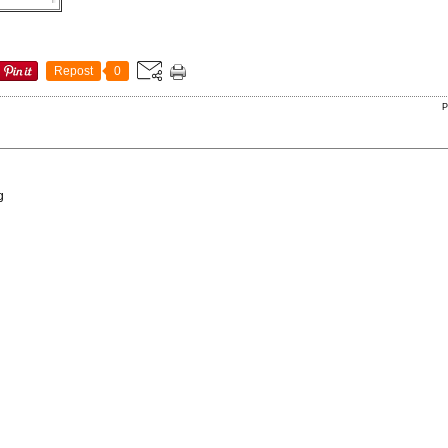
Repost
0
P