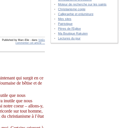
Moteur de recherche sur les saints
Christianisme copte
Calligraphie et enluminure
Mes sites
Patristique
Pères de l'Eglise
Ma Boutique Rakuten
Lectures du jour
Published by Marc-Elie
-
dans
Vidéo
commenter cet article
…
intenant qui surgit en ce
fournaise de bêtise et de
nutile que nous
era inutile que nous
i notre coeur – allons-y,
éricorde sur tout homme,
 du christianisme à l’état
 moi. Certains crieront à