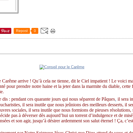
Repost
0
e Carême arrive ! Qu’à cela ne tienne, dit le Ciel impatient ! Le voici ma
té pour prendre notre haine et la jeter dans la marmite du diable, cette 
ie.
,
 le dis : pendant ces quarante jours qui nous séparent de Pâques
il sera i
eucharisties, il sera inutile que nous jeûnions des meilleurs desserts, il s
vres sociales, il sera inutile que nous formions de pieuses résolutions, s
décide pas à déverser dès aujourd’hui un torrent d’indulgence et de mis
sées et son agir, jusqu’à désirer ardemment son salut éternel ! Ça, c’est
leinement par Notre Seigneur Jésus-Christ que Dieu attend de vous et de