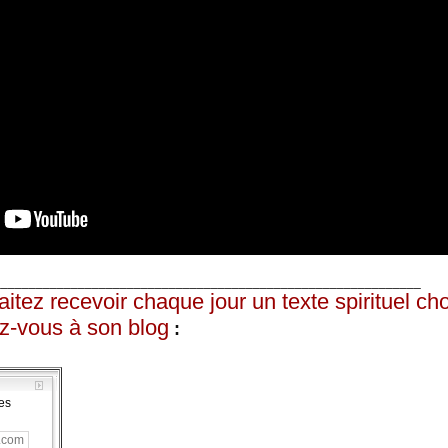
_____________________________________________________________
itez recevoir chaque jour un texte spirituel cho
z-vous à son blog
:
es