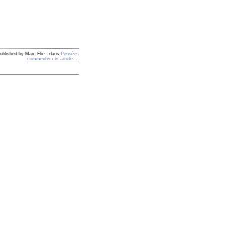
ublished by Marc-Elie
-
dans
Pensées
commenter cet article
…