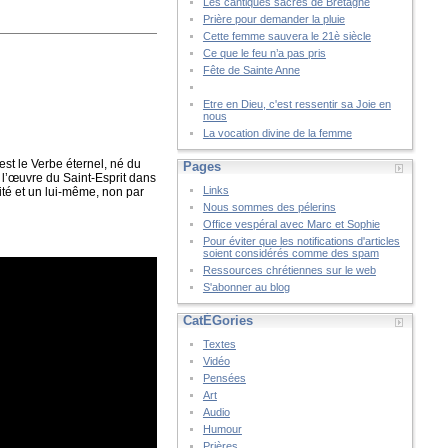
Les cantiques sacrés de Bretagne
Prière pour demander la pluie
Cette femme sauvera le 21è siècle
Ce que le feu n’a pas pris
Fête de Sainte Anne
Etre en Dieu, c'est ressentir sa Joie en
nous
La vocation divine de la femme
 est le Verbe éternel, né du
Pages
ar l’œuvre du Saint-Esprit dans
Links
nité et un lui-même, non par
Nous sommes des pélerins
Office vespéral avec Marc et Sophie
Pour éviter que les notifications d'articles
soient considérés comme des spam
Ressources chrétiennes sur le web
S'abonner au blog
CatÉGories
Textes
Vidéo
Pensées
Art
Audio
Humour
Prières