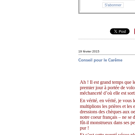
19 février 2015
Conseil pour le Carême
Ah ! Il est grand temps que l
premier jour à portée de volon
méchanceté d’où elle est sort
En vérité, en vérité, je vous
multiplions les prières et les 
dressions des chèques aux oeu
notre coeur français – ne se 
fût-il monstrueux dans ses pen
pur !
Et c’est cette pureté vécue p