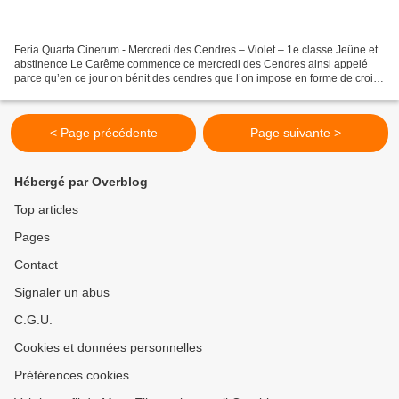
Feria Quarta Cinerum - Mercredi des Cendres – Violet – 1e classe Jeûne et
abstinence Le Carême commence ce mercredi des Cendres ainsi appelé
parce qu’en ce jour on bénit des cendres que l’on impose en forme de croix
sur le front des fidèles. Les cendres,...
< Page précédente
Page suivante >
Hébergé par Overblog
Top articles
Pages
Contact
Signaler un abus
C.G.U.
Cookies et données personnelles
Préférences cookies