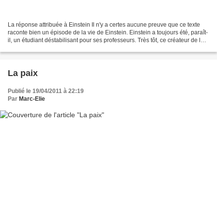
La réponse attribuée à Einstein Il n'y a certes aucune preuve que ce texte
raconte bien un épisode de la vie de Einstein. Einstein a toujours été, paraît-
il, un étudiant déstabilisant pour ses professeurs. Très tôt, ce créateur de la
théorie de la Relativité,...
La paix
Publié le 19/04/2011 à 22:19
Par
Marc-Elie