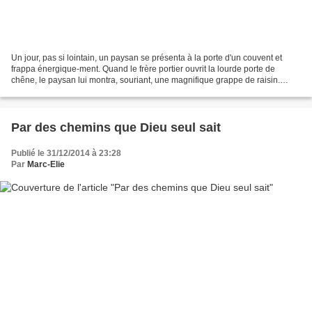
Un jour, pas si lointain, un paysan se présenta à la porte d'un couvent et
frappa énergique-ment. Quand le frère portier ouvrit la lourde porte de
chêne, le paysan lui montra, souriant, une magnifique grappe de raisin.
"Cher frère portier, dit le paysan,...
Par des chemins que Dieu seul sait
Publié le 31/12/2014 à 23:28
Par
Marc-Elie