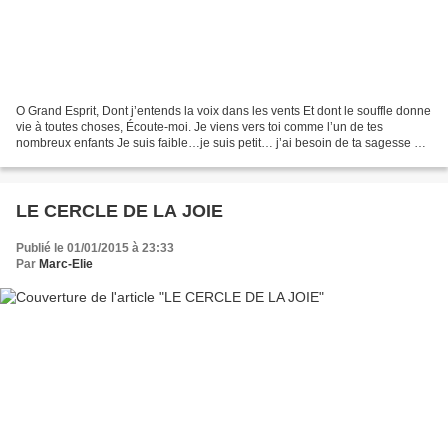
O Grand Esprit, Dont j’entends la voix dans les vents Et dont le souffle donne
vie à toutes choses, Écoute-moi. Je viens vers toi comme l’un de tes
nombreux enfants Je suis faible…je suis petit… j’ai besoin de ta sagesse et
de ta force. Laisse-moi marcher...
LE CERCLE DE LA JOIE
Publié le 01/01/2015 à 23:33
Par
Marc-Elie