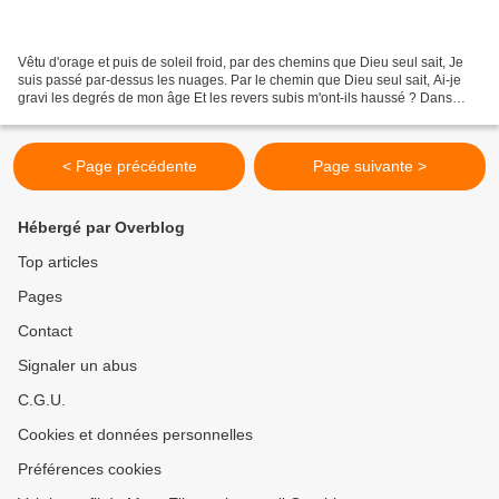
Vêtu d'orage et puis de soleil froid, par des chemins que Dieu seul sait, Je
suis passé par-dessus les nuages. Par le chemin que Dieu seul sait, Ai-je
gravi les degrés de mon âge Et les revers subis m'ont-ils haussé ? Dans
mon propre regard, où Dieu seul...
< Page précédente
Page suivante >
Hébergé par Overblog
Top articles
Pages
Contact
Signaler un abus
C.G.U.
Cookies et données personnelles
Préférences cookies