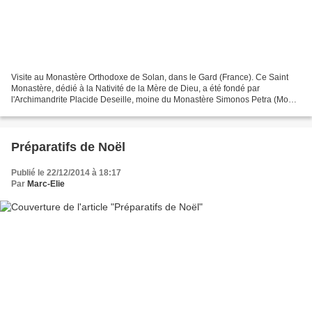
Visite au Monastère Orthodoxe de Solan, dans le Gard (France). Ce Saint
Monastère, dédié à la Nativité de la Mère de Dieu, a été fondé par
l'Archimandrite Placide Deseille, moine du Monastère Simonos Petra (Mont
Athos), et dépend canoniquement de la Métropole...
Préparatifs de Noël
Publié le 22/12/2014 à 18:17
Par
Marc-Elie