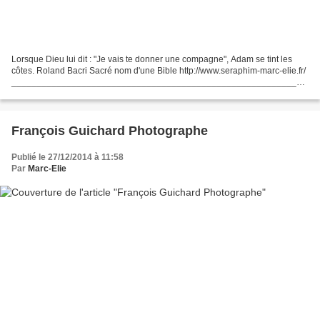
Lorsque Dieu lui dit : "Je vais te donner une compagne", Adam se tint les
côtes. Roland Bacri Sacré nom d'une Bible http://www.seraphim-marc-elie.fr/
___________________________________________________________
________________________________ Si vous souhaitez...
François Guichard Photographe
Publié le 27/12/2014 à 11:58
Par
Marc-Elie