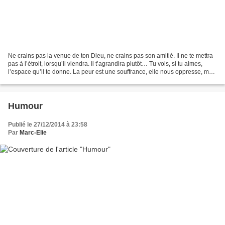
Ne crains pas la venue de ton Dieu, ne crains pas son amitié. Il ne te mettra
pas à l’étroit, lorsqu’il viendra. Il t’agrandira plutôt… Tu vois, si tu aimes,
l’espace qu’il te donne. La peur est une souffrance, elle nous oppresse, mais
vois l’immensité...
Humour
Publié le 27/12/2014 à 23:58
Par
Marc-Elie