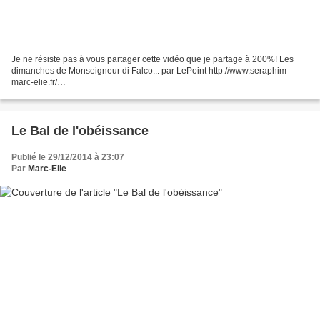
Je ne résiste pas à vous partager cette vidéo que je partage à 200%! Les
dimanches de Monseigneur di Falco... par LePoint http://www.seraphim-
marc-elie.fr/
___________________________________________________________
________________________________ Si...
Le Bal de l'obéissance
Publié le 29/12/2014 à 23:07
Par
Marc-Elie