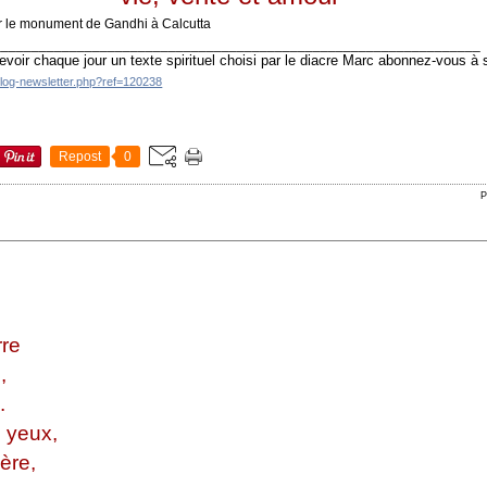
sur le monument de Gandhi à Calcutta
________________________________________________________________
evoir chaque jour un texte spirituel choisi par le diacre Marc abonnez-vous à
blog-newsletter.php?ref=120238
Repost
0
P
erre
s,
.
 yeux,
ère,