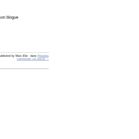
 son blogue
ublished by Marc-Elie
-
dans
Pensées
commenter cet article
…