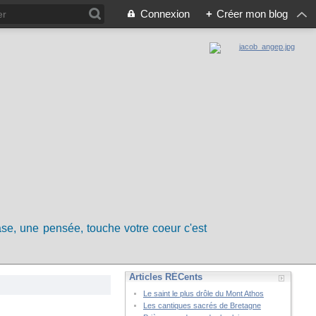
Connexion
+
Créer mon blog
rase, une pensée, touche votre coeur c'est
Articles RÉCents
Le saint le plus drôle du Mont Athos
Les cantiques sacrés de Bretagne