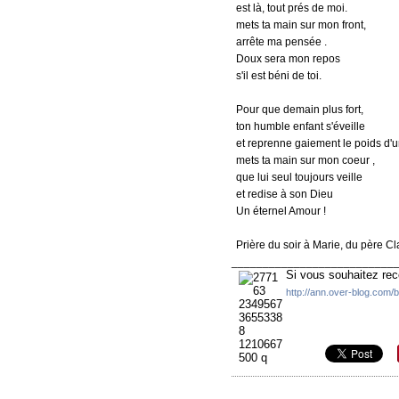
est là, tout prés de moi.
mets ta main sur mon front,
arrête ma pensée .
Doux sera mon repos
s'il est béni de toi.
Pour que demain plus fort,
ton humble enfant s'éveille
et reprenne gaiement le poids d'
mets ta main sur mon coeur ,
que lui seul toujours veille
et redise à son Dieu
Un éternel Amour !
Prière du soir à Marie, du père C
__________________________
Si vous souhaitez rec
http://ann.over-blog.com/