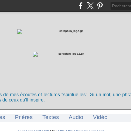
ts de mes écoutes et lectures "spirituelles". Si un mot, une ph
 de ceux qu'Il inspire.
es
Prières
Textes
Audio
Vidéo