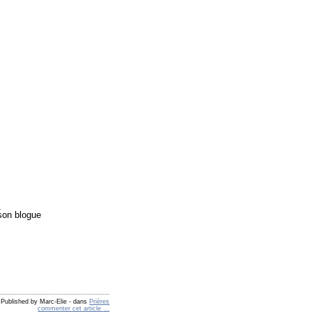
_
 son blogue
Published by Marc-Elie
-
dans
Prières
commenter cet article
…