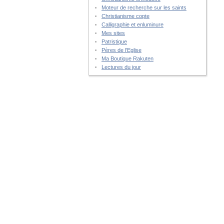
Moteur de recherche sur les saints
Christianisme copte
Calligraphie et enluminure
Mes sites
Patristique
Pères de l'Eglise
Ma Boutique Rakuten
Lectures du jour