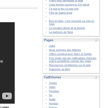
Prière pour demander la pluie
Cette femme sauvera le 21è siècle
Ce que le feu n’a pas pris
Fête de Sainte Anne
Etre en Dieu, c'est ressentir sa Joie en
nous
La vocation divine de la femme
La guérison de l’âme
Pages
Links
Nous sommes des pélerins
Office vespéral avec Marc et Sophie
Pour éviter que les notifications d'articles
soient considérés comme des spam
Ressources chrétiennes sur le web
S'abonner au blog
CatÉGories
Textes
Vidéo
Pensées
Art
Audio
Humour
aire -
Prières