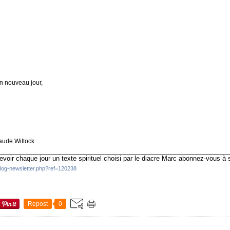
un nouveau jour,
laude Wittock
________________________________________________________________
evoir chaque jour un texte spirituel choisi par le diacre Marc abonnez-vous à
blog-newsletter.php?ref=120238
Repost
0