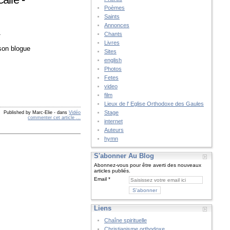
Poèmes
Saints
Annonces
_
Chants
Livres
 son blogue
Sites
english
Photos
Fetes
video
film
Lieux de l' Eglise Orthodoxe des Gaules
Stage
Published by Marc-Elie
-
dans
Vidéo
commenter cet article
…
internet
Auteurs
hymn
S'abonner Au Blog
Abonnez-vous pour être averti des nouveaux
articles publiés.
Email
Liens
Chaîne spirituelle
Christianisme orthodoxe