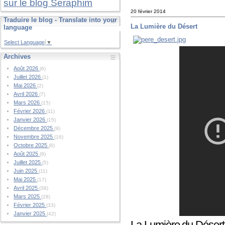
sur le blog Seraphim
20 février 2014
Traduire le blog - Translate into your
La Lumière du Désert
language
Select Language
▼
Archives
Août 2026
(6)
Juillet 2026
(1)
Mai 2026
(2)
Avril 2026
(7)
Mars 2026
(15)
Février 2026
(11)
Janvier 2026
(15)
Décembre 2025
(9)
Novembre 2025
(16)
Octobre 2025
(6)
Août 2025
(9)
Juillet 2025
(5)
Juin 2025
(11)
Mai 2025
(17)
Avril 2025
(38)
Mars 2025
(28)
Février 2025
(33)
Janvier 2025
(42)
La Lumière du Désert 