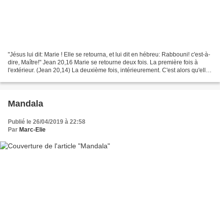
"Jésus lui dit: Marie ! Elle se retourna, et lui dit en hébreu: Rabbouni! c'est-à-
dire, Maître!" Jean 20,16 Marie se retourne deux fois. La première fois à
l'extérieur. (Jean 20,14) La deuxième fois, intérieurement. C'est alors qu'elle
le reconnait en...
Mandala
Publié le 26/04/2019 à 22:58
Par
Marc-Elie