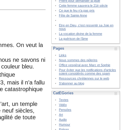
Prière pour demander la pluie
Cette femme sauvera le 21è siècle
Ce que le feu n’a pas pris
Fête de Sainte Anne
Etre en Dieu, c'est ressentir sa Joie en
nous
La vocation divine de la femme
La guérison de l’âme
ammes. On veut la
Pages
Links
nous ne savons ni
Nous sommes des pélerins
couleur bleu.
Office vespéral avec Marc et Sophie
Pour éviter que les notifications d'articles
thique
soient considérés comme des spam
Ressources chrétiennes sur le web
, mais il n’a fallu
S'abonner au blog
te catastrophique
CatÉGories
Textes
’art, un temple
Vidéo
 neuf siècles,
Pensées
Art
gilité de toute
Audio
Humour
Prières