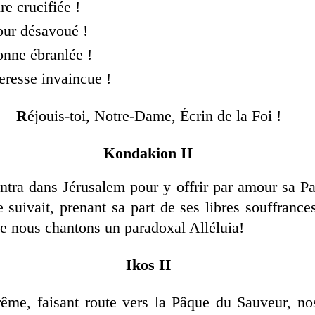
e crucifiée !
ur désavoué !
onne
ébranlée !
eresse invaincue !
R
éjouis-toi, Notre-Dame, Écrin de la Foi !
Kondakion II
ntra dans Jérusalem pour y offrir par amour sa Pa
 suivait, prenant sa part de ses libres souffrance
 nous chantons un paradoxal Alléluia!
Ikos II
ême, faisant route vers la Pâque du Sauveur, no