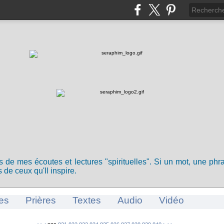
ts de mes écoutes et lectures "spirituelles". Si un mot, une ph
 de ceux qu'Il inspire.
es
Prières
Textes
Audio
Vidéo