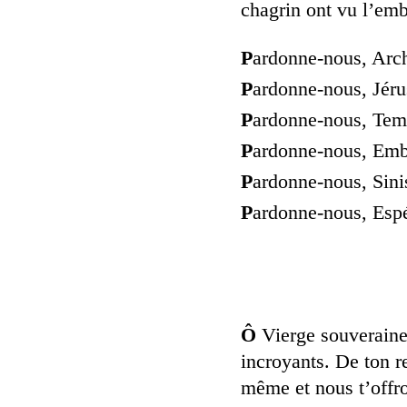
chagrin ont vu l’em
P
ardonne-nous, Arch
P
ardonne-nous, Jérus
P
ardonne-nous, Temp
P
ardonne-nous, Emb
P
ardonne-nous, Sinis
P
ardonne-nous, Esp
Ô
Vierge souveraine,
incroyants. De ton r
même et nous t’offro