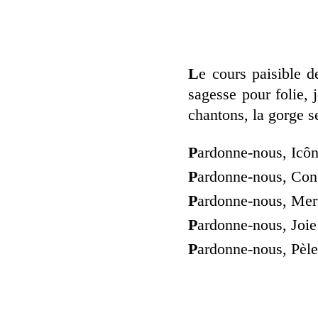
L
e cours paisible d
sagesse pour folie, 
chantons, la gorge se
P
ardonne-nous, Icône
P
ardonne-nous, Conf
P
ardonne-nous, Merve
P
ardonne-nous, Joie
P
ardonne-nous, Pèle