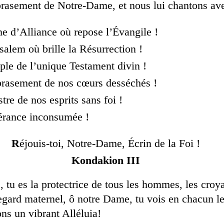
brasement de Notre-Dame, et nous lui chantons ave
e d’Alliance où repose l’Évangile !
alem où brille la Résurrection !
le de l’unique Testament divin !
rasement de nos cœurs desséchés !
tre de nos esprits sans foi !
érance inconsumée !
R
éjouis-toi, Notre-Dame, Écrin de la Foi !
Kondakion III
 tu es la protectrice de tous les hommes, les croya
egard maternel, ô notre Dame, tu vois en chacun le
ns un vibrant Alléluia!