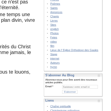
 ce n’est pas
Poèmes
éternité.
Saints
Annonces
même temps une
Chants
plan divin, vivre
Livres
Sites
english
Photos
Fetes
video
rités du Christ
film
Lieux de l' Eglise Orthodoxe des Gaules
mme jamais, le
Stage
internet
Auteurs
hymn
ous te louons,
S'abonner Au Blog
Abonnez-vous pour être averti des nouveaux
articles publiés.
Email
Liens
Chaîne spirituelle
Christianisme orthodoxe