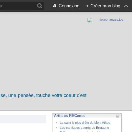
Connexion
+
Créer mon blog
rase, une pensée, touche votre coeur c'est
Articles RÉCents
Le saint le plus drôle du Mont Athos
Les cantiques sacrés de Bretagne