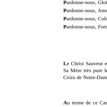
P
ardonne-nous, Gloir
P
ardonne-nous, Amo
P
ardonne-nous, Col
P
ardonne-nous, Fort
L
e Christ Sauveur e
Sa Mère très pure le
Croix de Notre-Dame
A
u terme de ce Car