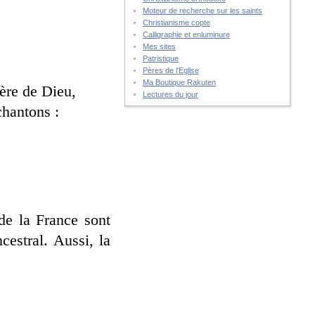
Moteur de recherche sur les saints
Christianisme copte
Calligraphie et enluminure
Mes sites
Patristique
Pères de l'Eglise
Ma Boutique Rakuten
Mère de Dieu,
Lectures du jour
chantons :
de la France sont
cestral. Aussi, la