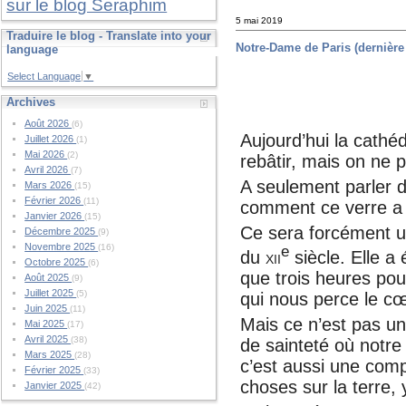
sur le blog Seraphim
5 mai 2019
Traduire le blog - Translate into your
Notre-Dame de Paris (dernière m
language
Select Language
▼
Archives
Août 2026
(6)
Aujourd’hui la cathé
Juillet 2026
(1)
Mai 2026
(2)
rebâtir, mais on ne 
Avril 2026
(7)
A seulement parler d
Mars 2026
(15)
Février 2026
(11)
comment ce verre a 
Janvier 2026
(15)
Ce sera forcément un
Décembre 2025
(9)
Novembre 2025
(16)
e
du
xii
siècle. Elle a 
Octobre 2025
(6)
que trois heures pou
Août 2025
(9)
Juillet 2025
(5)
qui nous perce le cœ
Juin 2025
(11)
Mais ce n’est pas un
Mai 2025
(17)
Avril 2025
(38)
de sainteté où notre
Mars 2025
(28)
c’est aussi une comp
Février 2025
(33)
choses sur la terre, 
Janvier 2025
(42)