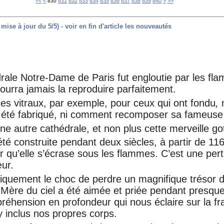
800
810
820
850
860
870
880
890
900
1000
1100
1200
1300
1400
1500
1600
1700
1800
1900
2000
2100
2200
2300
<<
<
831
832
833
834
835
836
837
838
839
840
>
>>
830
ise à jour du 5/5) - voir en fin d'article les nouveautés
drale Notre-Dame de Paris fut engloutie par les fl
pourra jamais la reproduire parfaitement.
es vitraux, par exemple, pour ceux qui ont fondu
,
été fabriqué, ni comment recomposer sa fameuse 
e autre cathédrale, et non plus cette merveille go
été construite pendant deux siècles, à partir de 1163
r qu’elle s’écrase sous les flammes. C’est une per
ur.
iquement le choc de perdre un magnifique trésor d
 Mère du ciel a été aimée et priée pendant presque
réhension en profondeur qui nous éclaire sur la fra
y inclus nos propres corps.