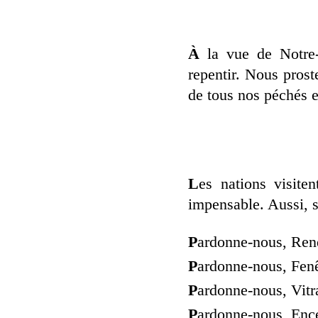
À
la vue de Notre-
repentir. Nous pros
de tous nos péchés e
L
es nations visite
impensable. Aussi, se
P
ardonne-nous, Ren
P
ardonne-nous, Fenêt
P
ardonne-nous, Vitr
P
ardonne-nous, Ence