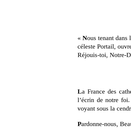
«
N
ous tenant dans 
céleste Portail, ouvr
Réjouis-toi, Notre-D
L
a France des cath
l’écrin de notre foi
voyant sous la cendr
P
ardonne-nous, Beau