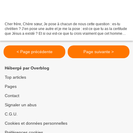
Cher frère, Chère sœur, Je pose à chacun de nous cette question : es-tu
chrétien ? J’en pose une autre et je me la pose : est-ce que tu as la certitude
que Jésus a existé ? Et si oui est-ce que tu crois vraiment que cet homme
Jésus était Dieu ? Enfin...
< Page précédente
Page suivante >
Hébergé par Overblog
Top articles
Pages
Contact
Signaler un abus
C.G.U.
Cookies et données personnelles
Préférences cookies