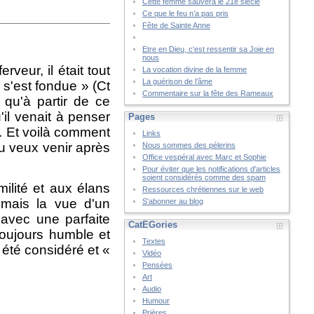
Cette femme sauvera le 21è siècle
Ce que le feu n’a pas pris
Fête de Sainte Anne
Etre en Dieu, c'est ressentir sa Joie en
nous
eur, il était tout
La vocation divine de la femme
La guérison de l’âme
 s'est fondue » (Ct
Commentaire sur la fête des Rameaux
 qu'à partir de ce
'il venait à penser
Pages
t. Et voilà comment
Links
 tu veux venir après
Nous sommes des pélerins
Office vespéral avec Marc et Sophie
Pour éviter que les notifications d'articles
soient considérés comme des spam
ilité et aux élans
Ressources chrétiennes sur le web
 mais la vue d'un
S'abonner au blog
 avec une parfaite
CatÉGories
toujours humble et
Textes
 été considéré et «
Vidéo
Pensées
Art
Audio
Humour
Prières