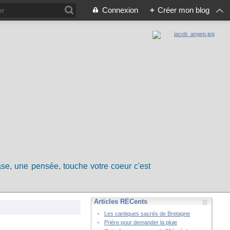
Connexion
+
Créer mon blog
rase, une pensée, touche votre coeur c'est
Articles RÉCents
Les cantiques sacrés de Bretagne
Prière pour demander la pluie