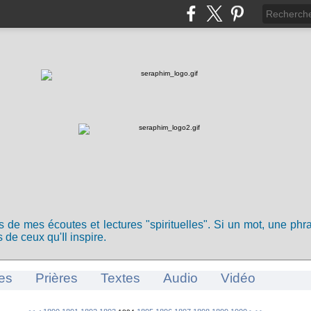
ts de mes écoutes et lectures "spirituelles". Si un mot, une ph
 de ceux qu'Il inspire.
es
Prières
Textes
Audio
Vidéo