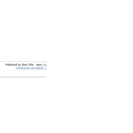
Published by Marc-Elie
-
dans
Art
commenter cet article
…