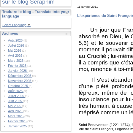
sur le blog Seraphim
11 janvier 2011
Traduire le blog - Translate into your
L'expérience de Saint Françoi
language
Select Language
▼
Un jour que François
Archives
absorbé en Dieu, le C
Août 2026
(5)
5,6) et le souvenir 
Juillet 2026
(1)
moment il pouvait dif
Mai 2026
(2)
au Crucifié ; lui-mêm
Avril 2026
(7)
Mars 2026
(15)
il a compris que c'éta
Février 2026
(11)
moi, renonce à toi-mê
Janvier 2026
(15)
Décembre 2025
(9)
Il s'est abandonné 
Novembre 2025
(16)
d'une piété profond
Octobre 2025
(6)
Août 2025
(9)
lépreux, même de loi
Juillet 2025
(5)
insouciance pour lui
Juin 2025
(11)
très humain, à cause 
Mai 2025
(17)
méprisé comme un lép
Avril 2025
(38)
Mars 2025
(28)
Février 2025
(33)
Saint Bonaventure (1221-1274), fr
Janvier 2025
(42)
Vie de Saint François, Legenda maj