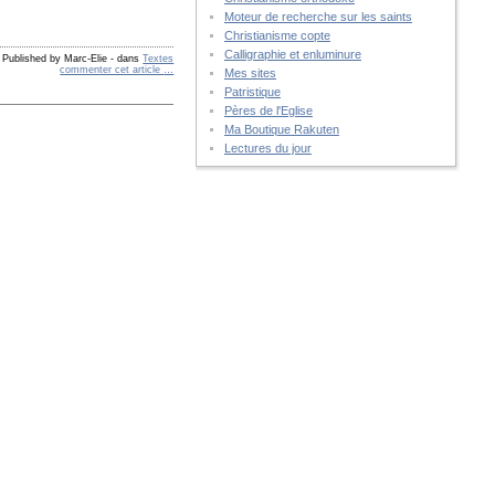
Moteur de recherche sur les saints
Christianisme copte
Calligraphie et enluminure
Published by Marc-Elie
-
dans
Textes
commenter cet article
…
Mes sites
Patristique
Pères de l'Eglise
Ma Boutique Rakuten
Lectures du jour