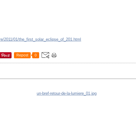
re/2011/01/the_first_solar_eclipse_of_201.html
Repost
0