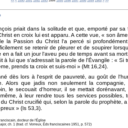
1800
1810
1820
1830
1840
1850
1860
1870
1880
2000
2100
2200
2300
<<
<
1890
1891
1892
1893
1895
1896
1897
1898
1899
1900
>
>>
1894
s
 priait dans la solitude et que, emporté par sa ferv
hrist en croix lui est apparu. A cette vue, « son âme
de la Passion du Christ l'a percé si profondément
ficilement se retenir de pleurer et de soupirer lorsqu
e en a fait un jour l'aveu peu de temps avant sa mor
it à lui que s'adressait la parole de l'Évangile : « Si
me, prends ta croix et suis-moi » (Mt 16,24).
dès lors à l'esprit de pauvreté, au goût de l'hum
e. Alors que jadis non seulement la compagnie,
n, le secouait d'horreur, il se mettait dorénavant,
-même, à leur rendre tous les services possibles, 
du Christ crucifié qui, selon la parole du prophète, a
reux » (Is 53,3).
anciscain, docteur de l'Église
or, ch. 1 (trad. cf. Vorreux, Éds franciscaines 1951, p. 572)