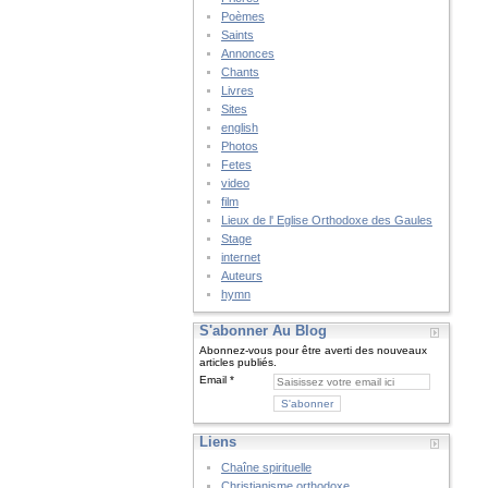
Poèmes
Saints
Annonces
Chants
Livres
Sites
english
Photos
Fetes
video
film
Lieux de l' Eglise Orthodoxe des Gaules
Stage
internet
Auteurs
hymn
S'abonner Au Blog
Abonnez-vous pour être averti des nouveaux
articles publiés.
Email
Liens
Chaîne spirituelle
Christianisme orthodoxe