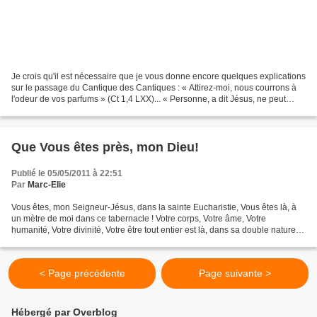
Je crois qu'il est nécessaire que je vous donne encore quelques explications
sur le passage du Cantique des Cantiques : « Attirez-moi, nous courrons à
l'odeur de vos parfums » (Ct 1,4 LXX)... « Personne, a dit Jésus, ne peut
venir après moi, si mon Père...
Que Vous êtes près, mon Dieu!
Publié le 05/05/2011 à 22:51
Par
Marc-Elie
Vous êtes, mon Seigneur-Jésus, dans la sainte Eucharistie, Vous êtes là, à
un mètre de moi dans ce tabernacle ! Votre corps, Votre âme, Votre
humanité, Votre divinité, Votre être tout entier est là, dans sa double nature ;
que Vous êtes près, mon Dieu,...
< Page précédente
Page suivante >
Hébergé par Overblog