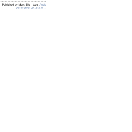
Published by Marc-Elie
-
dans
Audio
commenter cet article
…