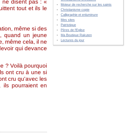
ls ne disent pas : «
Moteur de recherche sur les saints
tent tout et ils le
Christianisme copte
Calligraphie et enluminure
Mes sites
Patristique
ation, même si des
Pères de l'Eglise
i, quand un jeune
Ma Boutique Rakuten
Lectures du jour
e, même cela, il ne
 devoir qui devance
de ? Voilà pourquoi
ls ont cru à une si
ont cru qu'avec les
ils pourraient en