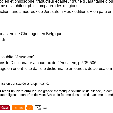
ogien et philosophe, traducteur et auteur d’une quarantaine d’o
me et la philosophie comparée des religions.
e dictionnaire amoureux de Jérusalem » aux éditions Plon paru en
onastère de Che togne en Belgique
ldi
 t'oublie Jérusalem"
ans le Dictionnaire amoureux de Jérusalem, p 505-506
ge en orient" cité dans le dictionnaire amoureux de Jérusalem
ission consacrée à la spiritualité.
eçoit un invité autour d'une grande thématique spirituelle (le silence, la com
tique religieuse concrète (le Mont Athos, la femme dans le christianisme, la méd
Repost
0