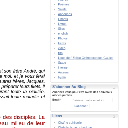
Poèmes
Saints
Annonces
Chants
Livres
Sites
english
Photos
Fetes
video
film
Lieux de l' Eglise Orthodoxe des Gaules
Stage
internet
t son frère André, qui
Auteurs
e moi, et je vous ferai
hymn
 autres frères, Jacques,
réparer leurs filets. Il
S'abonner Au Blog
rant toute la Galilée,
Abonnez-vous pour être averti des nouveaux
articles publiés.
sait toute maladie et
Email
Liens
des disciples. La
au milieu de leur
Chaîne spirituelle
Christianisme orthodoxe