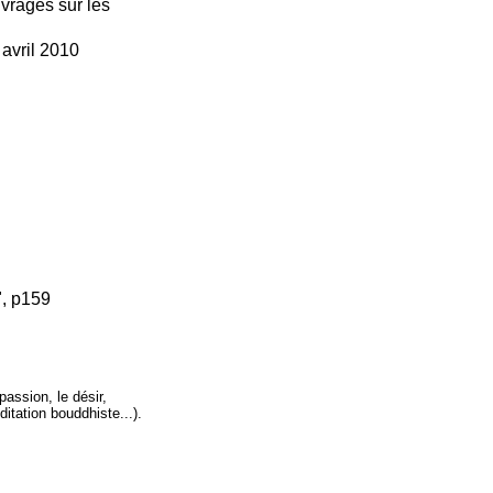
uvrages sur les
 avril 2010
", p159
passion, le désir,
itation bouddhiste...).