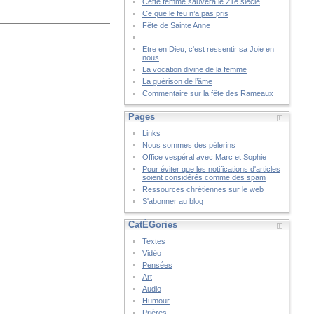
Cette femme sauvera le 21è siècle
Ce que le feu n’a pas pris
Fête de Sainte Anne
Etre en Dieu, c'est ressentir sa Joie en
nous
La vocation divine de la femme
La guérison de l’âme
Commentaire sur la fête des Rameaux
Pages
Links
Nous sommes des pélerins
Office vespéral avec Marc et Sophie
Pour éviter que les notifications d'articles
soient considérés comme des spam
Ressources chrétiennes sur le web
S'abonner au blog
CatÉGories
Textes
Vidéo
Pensées
Art
Audio
Humour
Prières