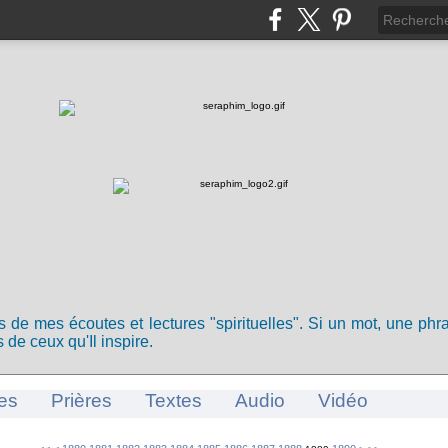
ts de mes écoutes et lectures "spirituelles". Si un mot, une ph
 de ceux qu'Il inspire.
es
Prières
Textes
Audio
Vidéo