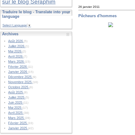
sur le blog Seraphim
26 janvier 2011
Traduire le blog - Translate into your
Pêcheurs d'hommes
language
Select Language
▼
Archives
Août 2026
(5)
Juillet 2026
(1)
Mai 2026
(2)
Avril 2026
(7)
Mars 2026
(15)
Février 2026
(11)
Janvier 2026
(15)
Décembre 2025
(9)
Novembre 2025
(16)
Octobre 2025
(6)
Août 2025
(9)
Juillet 2025
(5)
Juin 2025
(11)
Mai 2025
(17)
Avril 2025
(38)
Mars 2025
(28)
Février 2025
(33)
Janvier 2025
(42)