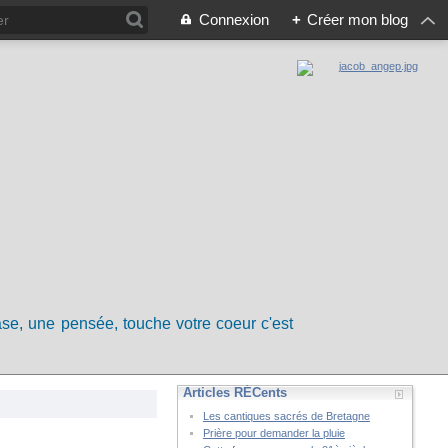
Connexion
+
Créer mon blog
rase, une pensée, touche votre coeur c'est
Articles RÉCents
Les cantiques sacrés de Bretagne
Prière pour demander la pluie