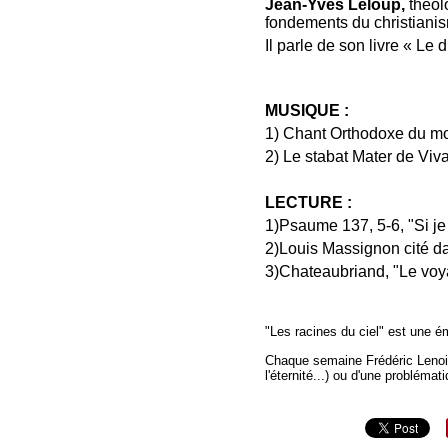
Jean-Yves Leloup,
théol
fondements du christianis
Il parle de son livre « L
MUSIQUE :
1) Chant Orthodoxe du m
2) Le stabat Mater de Viva
LECTURE :
1)Psaume 137, 5-6, "Si je
2)Louis Massignon cité d
3)Chateaubriand, "Le voya
"Les racines du ciel" est une ém
Chaque semaine Frédéric Lenoir r
l'éternité...) ou d'une probléma