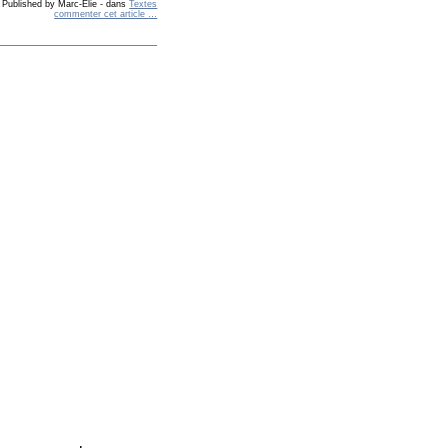
Published by Marc-Elie
-
dans
Textes
commenter cet article
…