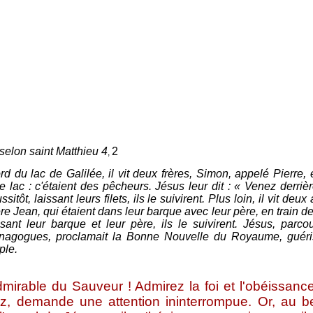
selon saint Matthieu 4
2
,
 du lac de Galilée, il vit deux frères, Simon, appelé Pierre, e
 le lac : c'étaient des pêcheurs. Jésus leur dit : « Venez derrièr
ôt, laissant leurs filets, ils le suivirent. Plus loin, il vit deux
re Jean, qui étaient dans leur barque avec leur père, en train de p
ssant leur barque et leur père, ils le suivirent. Jésus, parcou
ynagogues, proclamait la Bonne Nouvelle du Royaume, guéris
ple.
ble du Sauveur ! Admirez la foi et l'obéissance 
z, demande une attention ininterrompue. Or, au be