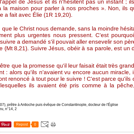
 l'appel de Jésus et ils n'hésitent pas un instant ; i
 la maison pour parler à nos proches ». Non, ils quit
 a fait avec Élie (1R 19,20).
ce que le Christ nous demande, sans la moindre hésit
ent plus urgentes nous pressent. C'est pourquo
suivre a demandé s'il pouvait aller ensevelir son pèr
ire (Mt 8,21). Suivre Jésus, obéir à sa parole, est un
 que la promesse qu'il leur faisait était très gran
nt : alors qu'ils n'avaient vu encore aucun miracle, i
t renoncé à tout pour le suivre ! C'est parce qu'ils 
esquelles ils avaient été pris comme à la pêche, 
7), prêtre à Antioche puis évêque de Constantinople, docteur de l'Église
eu, n°14, 2
Repost
0