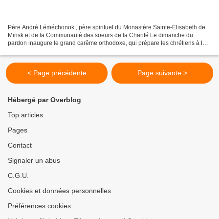
Père André Léméchonok , père spirituel du Monastère Sainte-Elisabeth de
Minsk et de la Communauté des soeurs de la Charité Le dimanche du
pardon inaugure le grand carême orthodoxe, qui prépare les chrétiens à la
Pâque. Ils se demandent traditionnellement...
< Page précédente
Page suivante >
Hébergé par Overblog
Top articles
Pages
Contact
Signaler un abus
C.G.U.
Cookies et données personnelles
Préférences cookies