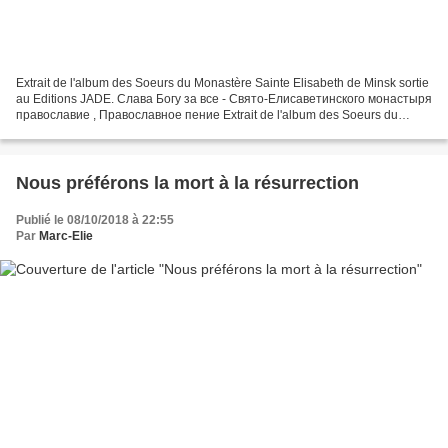
Extrait de l'album des Soeurs du Monastère Sainte Elisabeth de Minsk sortie
au Editions JADE. Слава Богу за все - Свято-Елисаветинского монастыря
православие , Православное пение Extrait de l'album des Soeurs du
Monastère Sainte Elisabeth de Minsk sortie...
Nous préférons la mort à la résurrection
Publié le 08/10/2018 à 22:55
Par
Marc-Elie