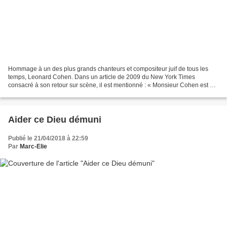
Hommage à un des plus grands chanteurs et compositeur juif de tous les
temps, Leonard Cohen. Dans un article de 2009 du New York Times
consacré à son retour sur scène, il est mentionné : « Monsieur Cohen est un
juif observant qui respecte le Shabbat même...
Aider ce Dieu démuni
Publié le 21/04/2018 à 22:59
Par
Marc-Elie