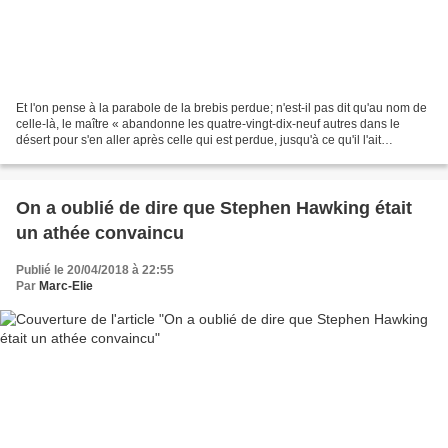
Et l'on pense à la parabole de la brebis perdue; n'est-il pas dit qu'au nom de
celle-là, le maître « abandonne les quatre-vingt-dix-neuf autres dans le
désert pour s'en aller après celle qui est perdue, jusqu'à ce qu'il l'ait
retrouvée» (Luc 15.4) ?,...
On a oublié de dire que Stephen Hawking était
un athée convaincu
Publié le 20/04/2018 à 22:55
Par
Marc-Elie