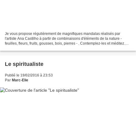
Je vous propose régulièrement de magnifiques mandalas réalisés par
l'artiste Ana Castilho à partir de combinaisons d'éléments de la nature -
feuilles, fleurs, fruits, gousses, bois, pierres - . Contemplez-les et méditez.
http://www.seraphim-marc-elie.fr/...
Le spiritualiste
Publié le 19/02/2016 à 23:53
Par
Marc-Elie