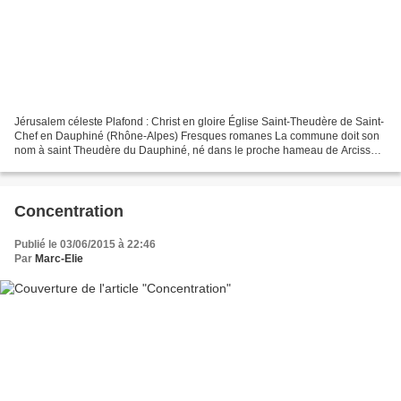
Jérusalem céleste Plafond : Christ en gloire Église Saint-Theudère de Saint-
Chef en Dauphiné (Rhône-Alpes) Fresques romanes La commune doit son
nom à saint Theudère du Dauphiné, né dans le proche hameau de Arcisse,
et mort en 575 à la recluserie de Vienne...
Concentration
Publié le 03/06/2015 à 22:46
Par
Marc-Elie