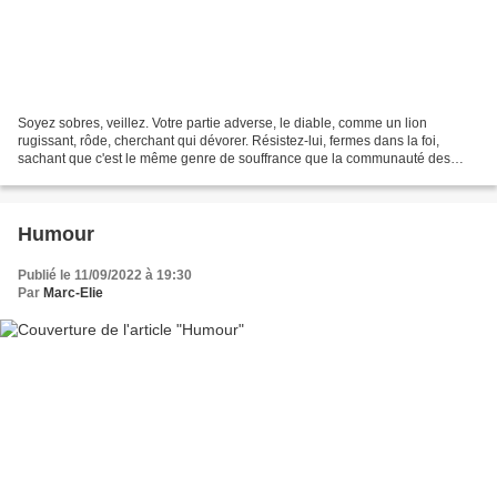
Soyez sobres, veillez. Votre partie adverse, le diable, comme un lion
rugissant, rôde, cherchant qui dévorer. Résistez-lui, fermes dans la foi,
sachant que c'est le même genre de souffrance que la communauté des
frères, répandue dans le monde, supporte....
Humour
Publié le 11/09/2022 à 19:30
Par
Marc-Elie