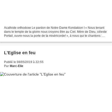
Acathiste orthodoxe Le pardon de Notre-Dame Kondakion I « Nous tenant
dans le temple de ta gloire nous croyons être au Ciel. Mère de Dieu, céleste
Portail, ouvre-nous la porte de ta miséricorde! », à nous qui te chantons :
Réjouis-toi, Notre-Dame, Écrin...
L'Eglise en feu
Publié le 08/05/2019 à 22:55
Par
Marc-Elie