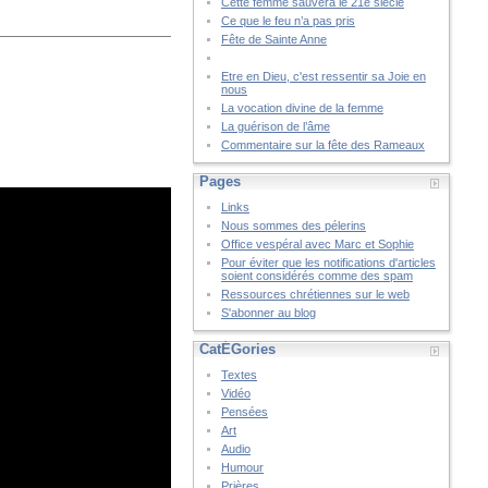
Cette femme sauvera le 21è siècle
Ce que le feu n’a pas pris
Fête de Sainte Anne
Etre en Dieu, c'est ressentir sa Joie en
nous
La vocation divine de la femme
La guérison de l’âme
Commentaire sur la fête des Rameaux
Pages
Links
Nous sommes des pélerins
Office vespéral avec Marc et Sophie
Pour éviter que les notifications d'articles
soient considérés comme des spam
Ressources chrétiennes sur le web
S'abonner au blog
CatÉGories
Textes
Vidéo
Pensées
Art
Audio
Humour
Prières