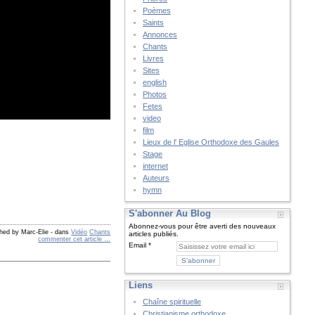
Poèmes
Saints
Annonces
Chants
Livres
Sites
english
Photos
Fetes
video
film
Lieux de l' Eglise Orthodoxe des Gaules
Stage
internet
Auteurs
hymn
S'abonner Au Blog
Abonnez-vous pour être averti des nouveaux
shed by Marc-Elie
-
dans
Vidéo
Chants
articles publiés.
commenter cet article
…
Email
Liens
Chaîne spirituelle
Christianisme orthodoxe