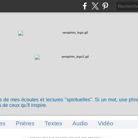
ts de mes écoutes et lectures "spirituelles". Si un mot, une ph
 de ceux qu'Il inspire.
es
Prières
Textes
Audio
Vidéo