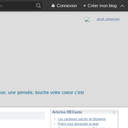
Connexion
+
Créer mon blog
rase, une pensée, touche votre coeur c'est
Articles RÉCents
Les cantiques sacrés de Bretagne
Prière pour demander la pluie