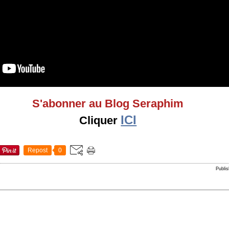
S'abonner au Blog Seraphim
ICI
Cliquer
Repost
0
Publi