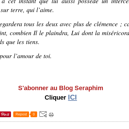
 à cet instant que lui aussi possède un interce
ur terre, qui l’aime.
regardera tous les deux avec plus de clémence ; 
aint, combien Il le plaindra, Lui dont la miséricor
s que les tiens.
 pour l’amour de toi.
S'abonner au Blog Seraphim
ICI
Cliquer
Repost
0