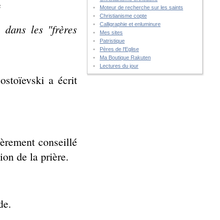
e
Moteur de recherche sur les saints
Christianisme copte
Calligraphie et enluminure
 dans les "frères
Mes sites
Patristique
Pères de l'Eglise
Ma Boutique Rakuten
Lectures du jour
stoïevski a écrit
ièrement conseillé
on de la prière.
de.