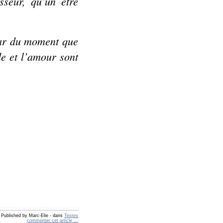
sseur, qu’un être
car du moment que
de et l’amour sont
Published by Marc-Elie
-
dans
Textes
commenter cet article
…