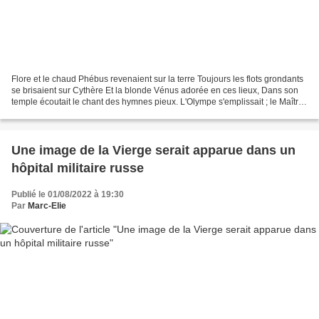
Flore et le chaud Phébus revenaient sur la terre Toujours les flots grondants
se brisaient sur Cythère Et la blonde Vénus adorée en ces lieux, Dans son
temple écoutait le chant des hymnes pieux. L'Olympe s'emplissait ; le Maître
du tonnerre Mandait tous...
Une image de la Vierge serait apparue dans un
hôpital militaire russe
Publié le 01/08/2022 à 19:30
Par
Marc-Elie