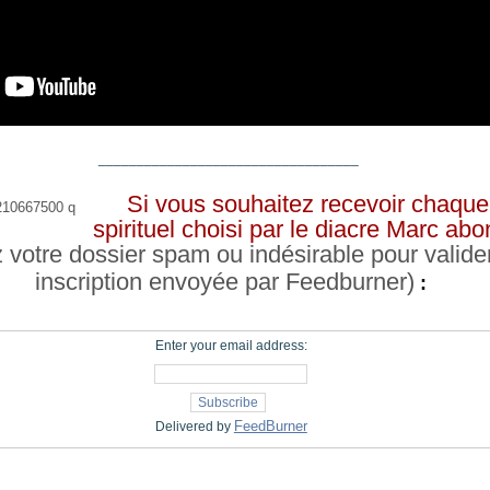
__________________________________
Si vous souhaitez recevoir chaque 
spirituel choisi par le diacre Marc a
z votre dossier spam ou indésirable pour valide
inscription envoyée par Feedburner)
:
Enter your email address:
FeedBurner
Delivered by