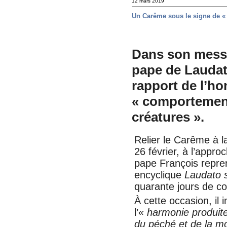
12 mars 2019
Un Carême sous le signe de « 
Dans son messa
pape de Laudato
rapport de l’h
« comportement
créatures ».
Relier le Carême à l
26 février, à l’appr
pape François repren
encyclique
Laudato s
quarante jours de c
À cette occasion, il 
l’
« harmonie produite
du péché et de la mo