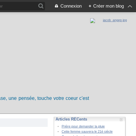
Connexion
+
Créer mon blog
rase, une pensée, touche votre coeur c'est
Articles RÉCents
Prière pour demander la pluie
Cette femme sauvera le 21è siècle