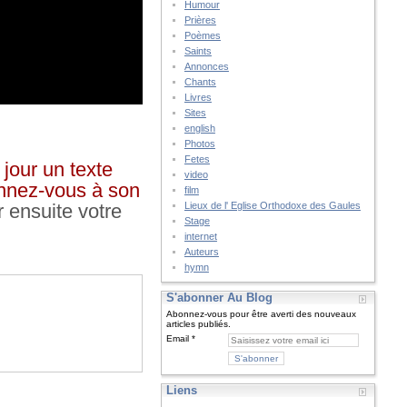
Humour
Prières
Poèmes
Saints
Annonces
Chants
Livres
Sites
english
Photos
Fetes
jour un texte
video
bonnez-vous à son
film
r ensuite votre
Lieux de l' Eglise Orthodoxe des Gaules
Stage
internet
Auteurs
hymn
S'abonner Au Blog
Abonnez-vous pour être averti des nouveaux
articles publiés.
Email
Liens