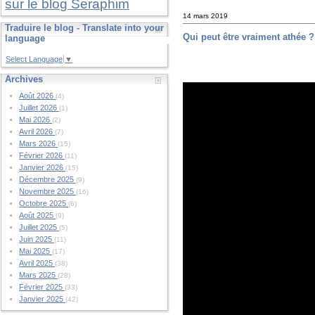
sur le blog Seraphim
14 mars 2019
Traduire le blog - Translate into your
Qui peut être vraiment athée ?
language
Select Language
▼
Archives
Août 2026
(4)
Juillet 2026
(1)
Mai 2026
(2)
Avril 2026
(7)
Mars 2026
(15)
Février 2026
(11)
Janvier 2026
(15)
Décembre 2025
(9)
Novembre 2025
(16)
Octobre 2025
(6)
Août 2025
(9)
Juillet 2025
(5)
Juin 2025
(11)
Mai 2025
(17)
Avril 2025
(38)
Mars 2025
(28)
Février 2025
(33)
Janvier 2025
(42)