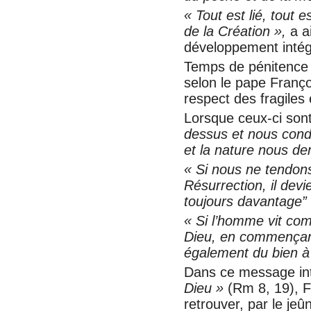
« Tout est lié, tout 
de la Création »,
a ai
développement intég
Temps de pénitence p
selon le pape Franç
respect des fragiles
Lorsque ceux-ci son
dessus et nous condu
et la nature nous d
« Si nous ne tendons
Résurrection, il devi
toujours davantage” f
« Si l’homme vit co
Dieu, en commençant p
également du bien à
Dans ce message int
Dieu »
(Rm 8, 19), F
retrouver, par le je