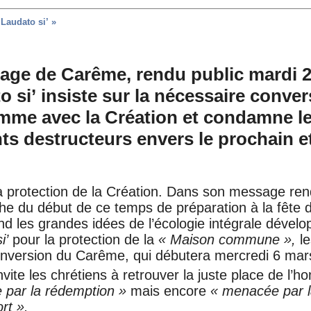
Laudato si’ »
ge de Carême, rendu public mardi 26 
 si’ insiste sur la nécessaire conve
omme avec la Création et condamne l
s destructeurs envers le prochain et
a protection de la Création. Dans son message ren
oche du début de ce temps de préparation à la fête 
d les grandes idées de l’écologie intégrale dével
i’
pour la protection de la
« Maison commune »,
le
onversion du Carême, qui débutera mercredi 6 mar
invite les chrétiens à retrouver la juste place de l
 par la rédemption »
mais encore
« menacée par l
rt ».