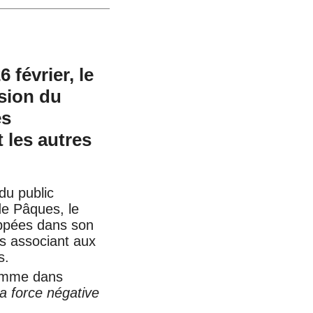
février, le
rsion du
es
 les autres
du public
de Pâques, le
oppées dans son
s associant aux
s.
’homme dans
a force négative