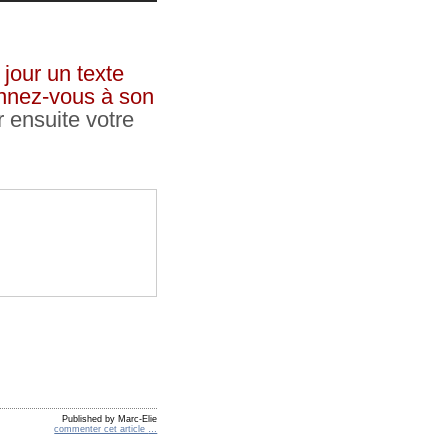
jour un texte
bonnez-vous à son
r ensuite votre
Published by Marc-Elie
commenter cet article
…