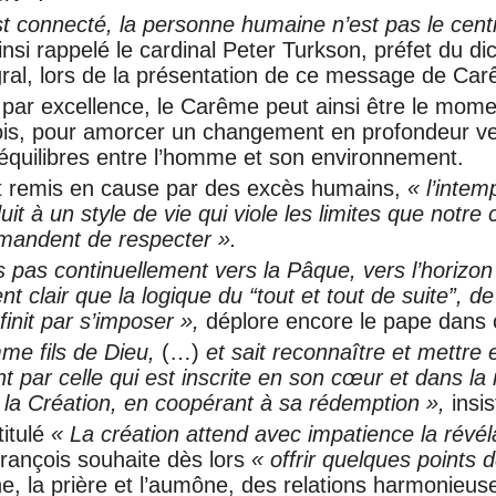
est connecté, la personne humaine n’est pas le cent
nsi rappelé le cardinal Peter Turkson, préfet du di
ral, lors de la présentation de ce message de Car
ar excellence, le Carême peut ainsi être le moment
ois, pour amorcer un changement en profondeur ve
 équilibres entre l’homme et son environnement.
t remis en cause par des excès humains,
« l’inte
it à un style de vie qui viole les limites que notre
emandent de respecter ».
 pas continuellement vers la Pâque, vers l’horizon
ent clair que la logique du “tout et tout de suite”, 
init par s’imposer »,
déplore encore le pape dans 
mme fils de Dieu,
(…)
et sait reconnaître et mettre 
ar celle qui est inscrite en son cœur et dans la na
 la Création, en coopérant à sa rédemption »,
­insis
itulé
« La création attend avec impatience la révéla
rançois souhaite dès lors
« offrir quelques points d
ûne, la prière et l’aumône, des relations harmonieu