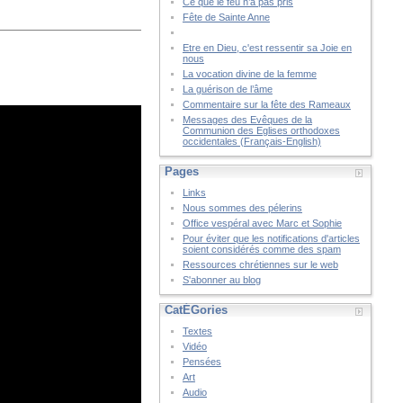
Ce que le feu n’a pas pris
Fête de Sainte Anne
Etre en Dieu, c'est ressentir sa Joie en
nous
La vocation divine de la femme
La guérison de l’âme
Commentaire sur la fête des Rameaux
Messages des Evêques de la
Communion des Eglises orthodoxes
occidentales (Français-English)
Pages
Links
Nous sommes des pélerins
Office vespéral avec Marc et Sophie
Pour éviter que les notifications d'articles
soient considérés comme des spam
Ressources chrétiennes sur le web
S'abonner au blog
CatÉGories
Textes
Vidéo
Pensées
Art
Audio