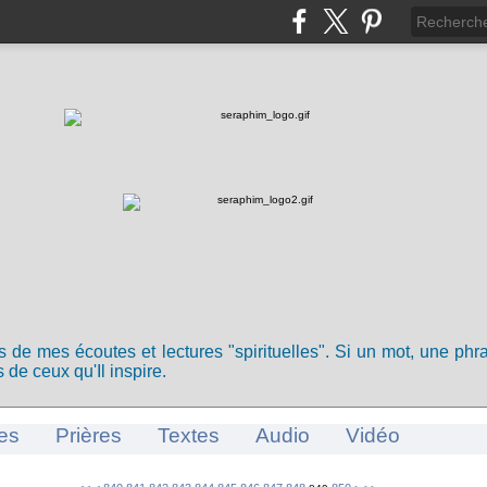
ts de mes écoutes et lectures "spirituelles". Si un mot, une ph
 de ceux qu'Il inspire.
es
Prières
Textes
Audio
Vidéo