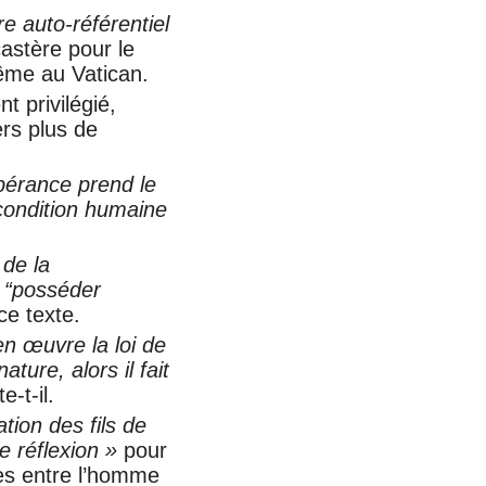
re auto-référentiel
castère pour le
ême au Vatican.
 privilégié,
rs plus de
mpérance prend le
 condition humaine
 de la
de “posséder
ce texte.
en œuvre la loi de
ture, alors il fait
te-t-il.
tion des fils de
e réflexion »
pour
ses entre l’homme