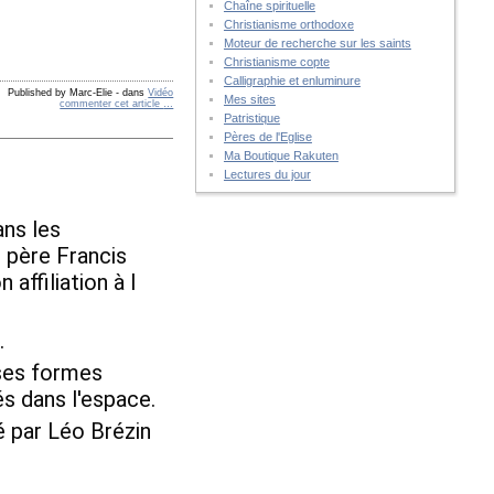
Chaîne spirituelle
Christianisme orthodoxe
Moteur de recherche sur les saints
Christianisme copte
Calligraphie et enluminure
Published by Marc-Elie
-
dans
Vidéo
Mes sites
commenter cet article
…
Patristique
Pères de l'Eglise
Ma Boutique Rakuten
Lectures du jour
ns les 
 père Francis 
affiliation à l
. 
ses formes 
s dans l'espace. 
ar Léo Brézin 