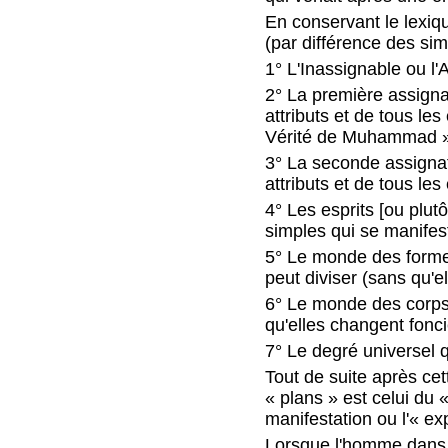
En conservant le lexiq
(par différence des si
1° L'Inassignable ou l'
2° La première assigna
attributs et de tous le
Vérité de Muhammad » 
3° La seconde assignat
attributs et de tous les
4° Les esprits [ou plut
simples qui se manifes
5° Le monde des formes
peut diviser (sans qu'el
6° Le monde des corps, 
qu'elles changent fonc
7° Le degré universel 
Tout de suite après ce
« plans » est celui du
manifestation ou l'« ex
Lorsque l'homme dans l