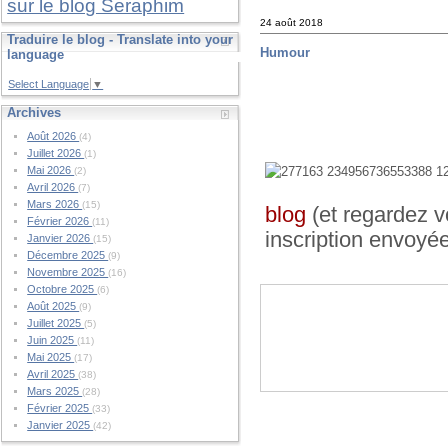
sur le blog Seraphim
24 août 2018
Traduire le blog - Translate into your
Humour
language
Select Language
▼
Archives
Août 2026
(4)
Juillet 2026
(1)
Mai 2026
(2)
Avril 2026
(7)
Mars 2026
(15)
blog
(et regardez v
Février 2026
(11)
inscription envoyé
Janvier 2026
(15)
Décembre 2025
(9)
Novembre 2025
(16)
Octobre 2025
(6)
Août 2025
(9)
Juillet 2025
(5)
Juin 2025
(11)
Mai 2025
(17)
Avril 2025
(38)
Mars 2025
(28)
Février 2025
(33)
Janvier 2025
(42)