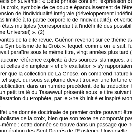
précision suivante : « Cette phrase contient l'expression de
 la croix, symbole de ce double épanouissement de l'êtr
ension de l'individualité intégrale (développement indéfini
as limitée à la partie corporelle de l'individualité), et ver
 états multiples (correspondant à l'indéfinité des possibil
e Universel) ». (2)
ivantes de la dite revue, Guénon revenait sur ce thème av
Le Symbolisme de la Croix », lequel, comme on le sait, fu
vait paraître sous le même titre, vingt années plus tard (
t aucune référence explicite à des sources islamiques, al
t celles d'« ampleur » et d'« exaltation » s'y rapportaie
érer que la collection de La Gnose, on comprend naturel
 tel sujet, qui sous sa plume devait trouver une fortune e
a publication, dans un numéro précédent, de la traduction 
n petit traité du Tasawwuf présenté sous le titre suivant :
festation du Prophète, par le Sheikh initié et inspiré 
.
effet une donnée doctrinale de premier ordre pouvant êtr
olisme de la croix, bien que son texte ne comportât pa
le-même ; cette donnée se trouve dans un passage que no
numération des Sept Degrés de l'Existence Universelle.