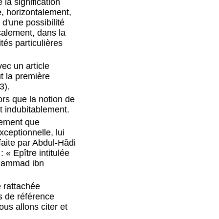
 la signification
e, horizontalement,
 d'une possibilité
ticalement, dans la
ités particulières
ec un article
t la première
3).
ors que la notion de
nt indubitablement.
lement que
xceptionnelle, lui
faite par Abdul-Hâdi
 « Epître intitulée
Mohammad ibn
e rattachée
s de référence
us allons citer et