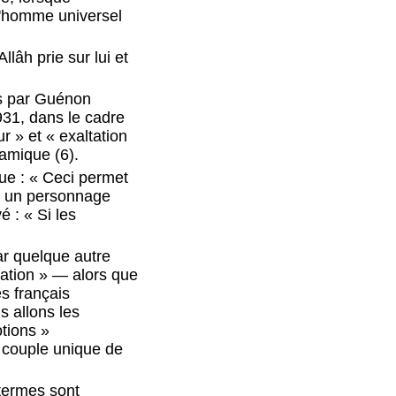
 l'homme universel
lâh prie sur lui et
is par Guénon
931, dans le cadre
r » et « exaltation
lamique (6).
que : « Ceci permet
ar un personnage
 : « Si les
par quelque autre
tation » — alors que
es français
s allons les
otions »
n couple unique de
 termes sont