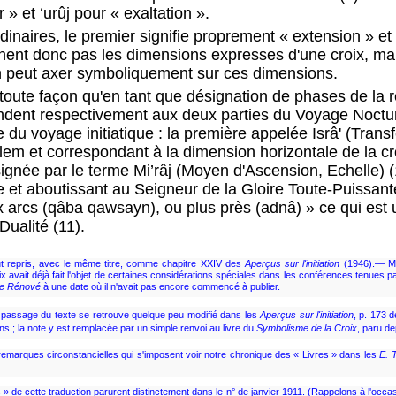
 » et ‘urûj pour « exaltation ».
dinaires, le premier signifie proprement « extension » e
gnent donc pas les dimensions expresses d'une croix, ma
peut axer symboliquement sur ces dimensions.
oute façon qu'en tant que désignation de phases de la r
spondent respectivement aux deux parties du Voyage Noct
du voyage initiatique : la première appelée Isrâ' (Transfe
em et correspondant à la dimension horizontale de la cro
ignée par le terme Mi’râj (Moyen d'Ascension, Echelle) 
e et aboutissant au Seigneur de la Gloire Toute-Puissante,
eux arcs (qâba qawsayn), ou plus près (adnâ) » ce qui est
Dualité (11).
fut repris, avec le même titre, comme chapitre XXIV des
Aperçus sur l'initiation
(1946).— Ma
oix avait déjà fait l'objet de certaines considérations spéciales dans les conférences tenues
le Rénové
à une date où il n'avait pas encore commencé à publier.
Le passage du texte se retrouve quelque peu modifié dans les
Aperçus sur l'initiation
, p. 173 d
ons ; la note y est remplacée par un simple renvoi au livre du
Symbolisme de la Croix
, paru d
s remarques circonstancielles qui s'imposent voir notre chronique des « Livres » dans les
E. T
s » de cette traduction parurent distinctement dans le n° de janvier 1911. (Rappelons à l'occa