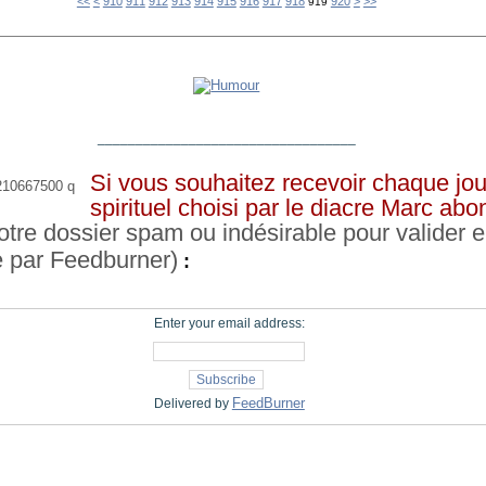
900
930
940
950
960
970
980
990
1000
1100
1200
1300
1400
1500
1600
1700
1800
1900
2000
2100
2200
2300
<<
<
910
911
912
913
914
915
916
917
918
920
>
>>
919
__________________________________
Si vous souhaitez recevoir chaque jou
spirituel choisi par le diacre Marc ab
otre dossier spam ou indésirable pour valider e
e par Feedburner)
:
Enter your email address:
FeedBurner
Delivered by