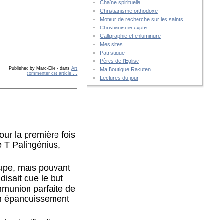
Chaîne spirituelle
Christianisme orthodoxe
Moteur de recherche sur les saints
Christianisme copte
Calligraphie et enluminure
Mes sites
Patristique
Pères de l'Eglise
Published by Marc-Elie
-
dans
Art
Ma Boutique Rakuten
commenter cet article
…
Lectures du jour
our la première fois
me T Palingénius,
ncipe, mais pouvant
disait que le but
ommunion parfaite de
 en épanouissement