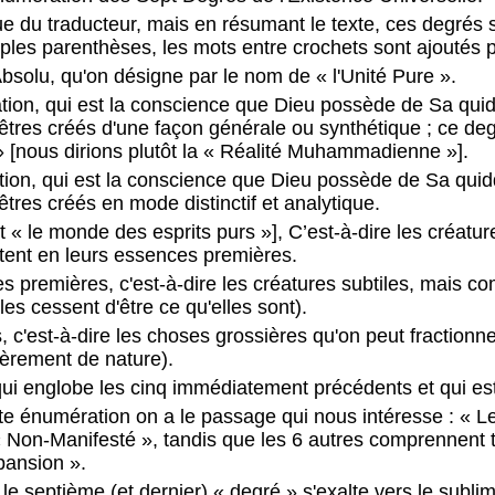
ue du traducteur, mais en résumant le texte, ces degrés s
mples parenthèses, les mots entre crochets sont ajoutés p
Absolu, qu'on désigne par le nom de « l'Unité Pure ».
tion, qui est la conscience que Dieu possède de Sa quid
s êtres créés d'une façon générale ou synthétique ; ce deg
[nous dirions plutôt la « Réalité Muhammadienne »].
ion, qui est la conscience que Dieu possède de Sa quid
 êtres créés en mode distinctif et analytique.
ôt « le monde des esprits purs »], C’est-à-dire les créatur
tent en leurs essences premières.
 premières, c'est-à-dire les créatures subtiles, mais c
les cessent d'être ce qu'elles sont).
c'est-à-dire les choses grossières qu'on peut fractionne
ièrement de nature).
qui englobe les cinq immédiatement précédents et qui es
tte énumération on a le passage qui nous intéresse : « L
 « Non-Manifesté », tandis que les 6 autres comprennent t
pansion ».
e septième (et dernier) « degré » s'exalte vers le subli