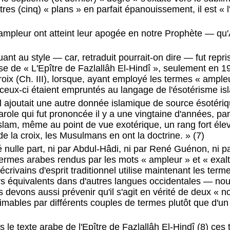
utres (cinq) « plans » en parfait épanouissement, il est «
l'ampleur ont atteint leur apogée en notre Prophète — qu'Al
ant au style — car, retraduit pourrait-on dire — fut repr
e de « L'Epître de Fazlallâh El-Hindî », seulement en 1
ix (Ch. III), lorsque, ayant employé les termes « ampleu
e ceux-ci étaient empruntés au langage de l'ésotérisme is
il ajoutait une autre donnée islamique de source ésotéri
role qui fut prononcée il y a une vingtaine d'années, p
slam, même au point de vue exotérique, un rang fort élevé
de la croix, les Musulmans en ont la doctrine. » (7)
ué nulle part, ni par Abdul-Hâdi, ni par René Guénon, ni 
 termes arabes rendus par les mots « ampleur » et « exal
écrivains d'esprit traditionnel utilise maintenant les term
s équivalents dans d'autres langues occidentales — nou
us devons aussi prévenir qu'il s'agit en vérité de deux « n
mables par différents couples de termes plutôt que d'u
ns le texte arabe de l'Epître de Fazlallâh El-Hindî (8) ces