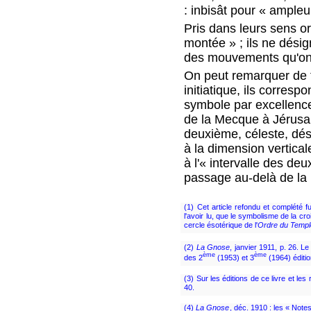
: inbisât pour « ampleur
Pris dans leurs sens or
montée » ; ils ne dési
des mouvements qu'on 
On peut remarquer de t
initiatique, ils corre
symbole par excellence 
de la Mecque à Jérusal
deuxième, céleste, dés
à la dimension vertical
à l'« intervalle des d
passage au-delà de la 
(1) Cet article refondu et complété 
l'avoir lu, que le symbolisme de la cr
cercle ésotérique de l'
Ordre du Temp
(2)
La Gnose
, janvier 1911, p. 26. 
ème
ème
des 2
(1953) et 3
(1964) éditi
(3) Sur les éditions de ce livre et le
40.
(4)
La Gnose
, déc. 1910 : les « Note