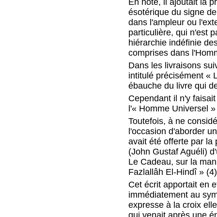
En note, il ajoutait la 
ésotérique du signe de
dans l'ampleur ou l'ext
particulière, qui n'est p
hiérarchie indéfinie des
comprises dans l'Homm
Dans les livraisons su
intitulé précisément « 
ébauche du livre qui de
Cependant il n'y faisai
l'« Homme Universel » e
Toutefois, à ne consid
l'occasion d'aborder un
avait été offerte par l
(John Gustaf Aguéli) d'u
Le Cadeau, sur la mani
Fazlallâh El-Hindî » (4)
Cet écrit apportait en 
immédiatement au symb
expresse à la croix el
qui venait après une é