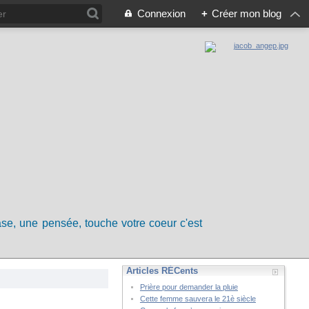
Connexion
+
Créer mon blog
rase, une pensée, touche votre coeur c'est
Articles RÉCents
Prière pour demander la pluie
Cette femme sauvera le 21è siècle