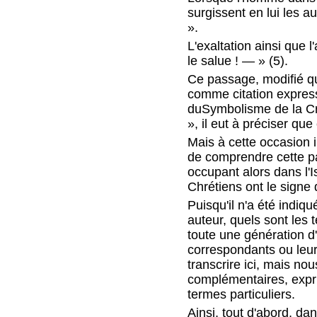
surgissent en lui les a
».
L'exaltation ainsi que 
le salue ! — » (5).
Ce passage, modifié qu
comme citation express
duSymbolisme de la Cro
», il eut à préciser qu
Mais à cette occasion 
de comprendre cette pa
occupant alors dans l'I
Chrétiens ont le signe 
Puisqu'il n'a été indiq
auteur, quels sont les
toute une génération d'
correspondants ou leur
transcrire ici, mais no
complémentaires, expri
termes particuliers.
Ainsi, tout d'abord, da