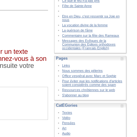
Ce que le feu n’a pas pris
Fête de Sainte Anne
Etre en Dieu, c'est ressentir sa Joie en
nous
La vocation divine de la femme
La guérison de l’âme
Commentaire sur la fête des Rameaux
Messages des Evêques de la
Communion des Eglises orthodoxes
occidentales (Français-English)
r un texte
onnez-vous à son
Pages
nsuite votre
Links
Nous sommes des pélerins
Office vespéral avec Marc et Sophie
Pour éviter que les notifications d'articles
soient considérés comme des spam
Ressources chrétiennes sur le web
S'abonner au blog
CatÉGories
Textes
Vidéo
Pensées
Art
Audio