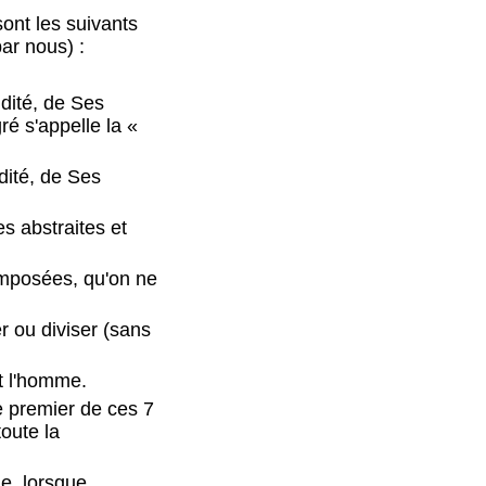
ont les suivants
ar nous) :
dité, de Ses
ré s'appelle la «
dité, de Ses
es abstraites et
omposées, qu'on ne
r ou diviser (sans
t l'homme.
e premier de ces 7
oute la
me, lorsque