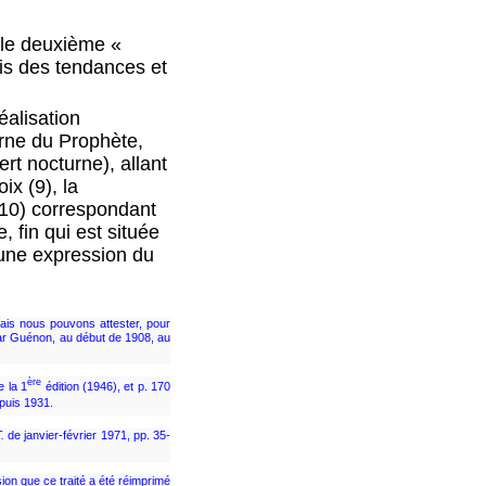
t le deuxième «
is des tendances et
éalisation
urne du Prophète,
rt nocturne), allant
ix (9), la
(10) correspondant
 fin qui est située
 une expression du
is nous pouvons attester, pour
 par Guénon, au début de 1908, au
ère
e la 1
édition (1946), et p. 170
epuis 1931.
.
de janvier-février 1971, pp. 35-
sion que ce traité a été réimprimé