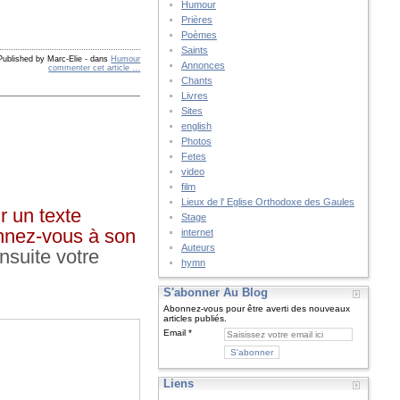
Humour
Prières
Poèmes
Saints
Published by Marc-Elie
-
dans
Humour
Annonces
commenter cet article
…
Chants
Livres
Sites
english
Photos
Fetes
video
film
Lieux de l' Eglise Orthodoxe des Gaules
r un texte
Stage
onnez-vous à son
internet
Auteurs
nsuite votre
hymn
S'abonner Au Blog
Abonnez-vous pour être averti des nouveaux
articles publiés.
Email
Liens