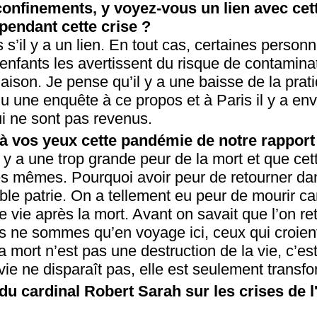
 confinements, y voyez-vous un lien avec cet
e pendant cette crise ?
 s’il y a un lien. En tout cas, certaines person
 enfants les avertissent du risque de contaminat
maison. Je pense qu’il y a une baisse de la pr
du une enquête à ce propos et à Paris il y a en
qui ne sont pas revenus.
 à vos yeux cette pandémie de notre rapport 
 y a une trop grande peur de la mort et que cet
s mêmes. Pourquoi avoir peur de retourner dan
table patrie. On a tellement eu peur de mourir c
e vie après la mort. Avant on savait que l’on ret
us ne sommes qu’en voyage ici, ceux qui croien
a mort n’est pas une destruction de la vie, c’es
vie ne disparaît pas, elle est seulement trans
du cardinal Robert Sarah sur les crises de l