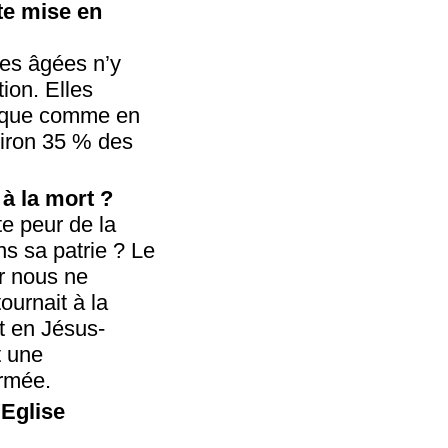
te mise en
nes âgées n’y
ion. Elles
atique comme en
viron 35 % des
à la mort ?
te peur de la
s sa patrie ? Le
ar nous ne
ournait à la
t en Jésus-
t une
formée.
'Eglise