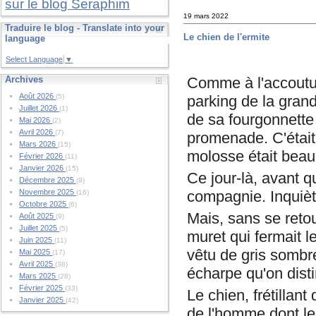
sur le blog Seraphim
19 mars 2022
Traduire le blog - Translate into your
Le chien de l'ermite
language
Select Language
▼
Comme à l'accoutumé
Archives
Août 2026
parking de la grand
(5)
Juillet 2026
(1)
de sa fourgonnette 
Mai 2026
(2)
Avril 2026
(7)
promenade. C'était 
Mars 2026
(15)
molosse était beau à
Février 2026
(11)
Janvier 2026
(15)
Ce jour-là, avant qu
Décembre 2025
(9)
compagnie. Inquiète
Novembre 2025
(16)
Octobre 2025
(6)
Mais, sans se retou
Août 2025
(9)
Juillet 2025
(5)
muret qui fermait l
Juin 2025
(11)
vêtu de gris sombr
Mai 2025
(17)
Avril 2025
(38)
écharpe qu'on disti
Mars 2025
(28)
Février 2025
(33)
Le chien, frétillan
Janvier 2025
(42)
de l'homme dont les