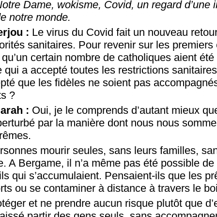
Notre Dame, wokisme, Covid, un regard d’une 
de notre monde.
erjou :
Le virus du Covid fait un nouveau retou
torités sanitaires. Pour revenir sur les premier
qu’un certain nombre de catholiques aient été
se qui a accepté toutes les restrictions sanitaire
pté que les fidèles ne soient pas accompagnés
ts ?
arah :
Oui, je le comprends d’autant mieux qu
perturbé par la manière dont nous nous somme
xtrêmes.
rsonnes mourir seules, sans leurs familles, san
A Bergame, il n’a même pas été possible de b
ls qui s’accumulaient. Pensaient-ils que les prê
ts ou se contaminer à distance à travers le bo
téger et ne prendre aucun risque plutôt que d’e
aissé partir des gens seuls, sans accompagnem