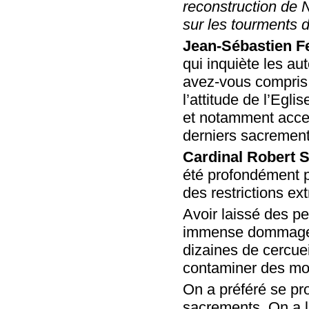
reconstruction de 
sur les tourments 
Jean-Sébastien F
qui inquiète les au
avez-vous compris 
l’attitude de l’Egli
et notamment acce
derniers sacremen
Cardinal Robert S
été profondément 
des restrictions e
Avoir laissé des pe
immense dommage. 
dizaines de cercuei
contaminer des mor
On a préféré se pro
sacrements. On a l