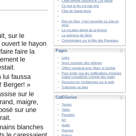
Cette femme sauvera le 21è siècle
Ce que le feu n’a pas pris
Fête de Sainte Anne
Etre en Dieu, c'est ressentir sa Joie en
nous
La vocation divine de la femme
t, sur le
La guérison de l’âme
Commentaire sur la fête des Rameaux
t ouvert le hayon
aire faire la
Pages
lement le
Links
Nous sommes des pélerins
stait.
Office vespéral avec Marc et Sophie
Pour éviter que les notifications d'articles
n lui faussa
soient considérés comme des spam
Ressources chrétiennes sur le web
! Berger! »
S'abonner au blog
assise sur le
CatÉGories
grand, maigre,
Textes
 posé sur une
Vidéo
Pensées
ait.
Art
s mains blanches
Audio
Humour
ts le caressaient
Prières