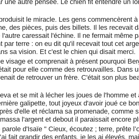
une autre pensée. Le chien fit entendre un l
produisit le miracle. Les gens commencèrent à s
e, des pièces, puis des billets. Il les recevait
 l'autre caressait l'échine. Il ne fermait même p
t par terre : on eu dit qu'il recevait tout cet arg
ns sa vision. Et c'est le chien qui disait merci.
ce visage et comprenait à présent pourquoi Ber
'était pour elle comme des retrouvailles. Dans 
e venait de retrouver un frère. C'était son plus 
leva et se mit à lécher les joues de l'homme et 
nière galipette, tout joyeux d'avoir joué ce bon
t près d'elle et réclama sa promenade, comme si 
assa l'argent et debout il paraissait encore pl
parole d'Isaïe " Cieux, écoutez ; terre, prête l’or
ai fait grandir des enfants, je les ai élevés, mai