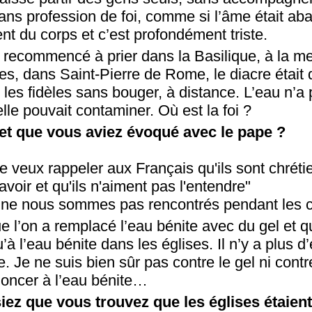
sans profession de foi, comme si l’âme était a
t du corps et c’est profondément triste.
recommencé à prier dans la Basilique, à la m
, dans Saint-Pierre de Rome, le diacre était 
é les fidèles sans bouger, à distance. L’eau n’a
le pouvait contaminer. Où est la foi ?
jet que vous aviez évoqué avec le pape ?
e veux rappeler aux Français qu'ils sont chrét
avoir et qu'ils n'aiment pas l'entendre"
 ne nous sommes pas rencontrés pendant les 
ue l’on a remplacé l’eau bénite avec du gel et qu
’à l’eau bénite dans les églises. Il n’y a plus d
ce. Je ne suis bien sûr pas contre le gel ni cont
noncer à l’eau bénite…
ez que vous trouvez que les églises étaient 