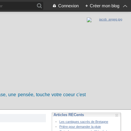
Connexion
+
Créer mon blog
rase, une pensée, touche votre coeur c'est
Articles RÉCents
Les cantiques sacrés de Bretagne
Prière pour demander la pluie