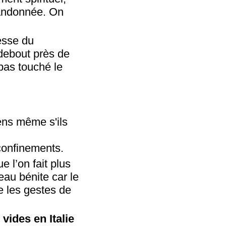
bandonnée. On
esse du
debout près de
 pas touché le
iens même s'ils
confinements.
e l’on fait plus
’eau bénite car le
re les gestes de
vides en Italie