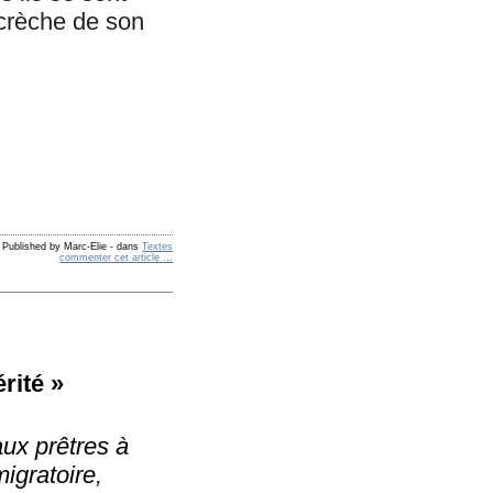
 crèche de son
Published by Marc-Elie
-
dans
Textes
commenter cet article
…
rité »
aux prêtres à
igratoire,