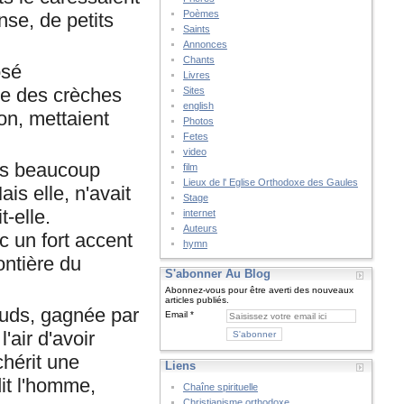
Poèmes
nse, de petits
Saints
Annonces
Chants
osé
Livres
ée des crèches
Sites
english
on, mettaient
Photos
Fetes
video
pas beaucoup
film
Lieux de l' Eglise Orthodoxe des Gaules
is elle, n'avait
Stage
t-elle.
internet
Auteurs
c un fort accent
hymn
ontière du
S'abonner Au Blog
Abonnez-vous pour être averti des nouveaux
articles publiés.
auds, gagnée par
Email
'air d'avoir
chérit une
Liens
it l'homme,
Chaîne spirituelle
Christianisme orthodoxe