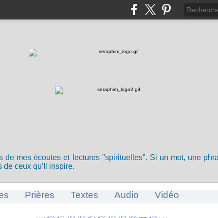
ts de mes écoutes et lectures "spirituelles". Si un mot, une ph
 de ceux qu'Il inspire.
es
Prières
Textes
Audio
Vidéo