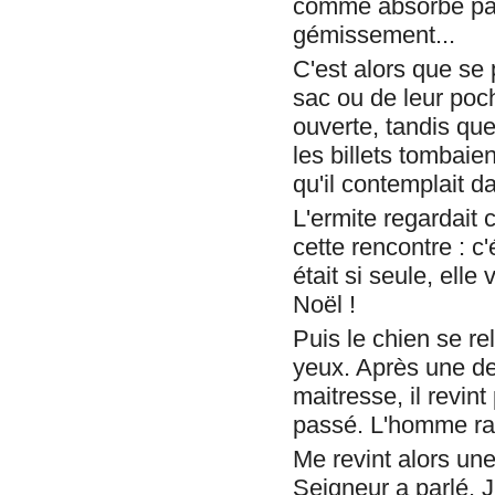
comme absorbé par 
gémissement...
C'est alors que se 
sac ou de leur poch
ouverte, tandis que
les billets tombaien
qu'il contemplait da
L'ermite regardait 
cette rencontre : c
était si seule, ell
Noël !
Puis le chien se re
yeux. Après une der
maitresse, il revin
passé. L'homme ram
Me revint alors une 
Seigneur a parlé. J’