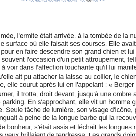
400
410
420
430
440
470
480
490
500
600
700
800
900
1000
1100
1200
1300
1400
1500
1600
1700
1800
1900
2000
2100
2200
2300
<<
<
450
451
452
453
454
455
456
457
458
460
>
>>
459
e, l'ermite était arrivée, à la tombée de la nui
e surface où elle faisait ses courses. Elle avai
pour en faire descendre son grand chien et lui f
souvent l'occasion d'un petit attroupement, tel
 voir dans l'affection touchante qu'il lui manife
'elle ait pu attacher la laisse au collier, le chie
, elle courut après lui en l'appelant : « Berger 
rner, il trotta, droit devant, jusqu'à une ombre 
e parking. En s'approchant, elle vit un homme 
e. Seule tâche de lumière, son visage d'icône,
nguait à peine de la longue barbe qui la recouvr
t de bonheur, s'était assis et léchait les longue
 yeux brillaient de tendresse. Les grands doig