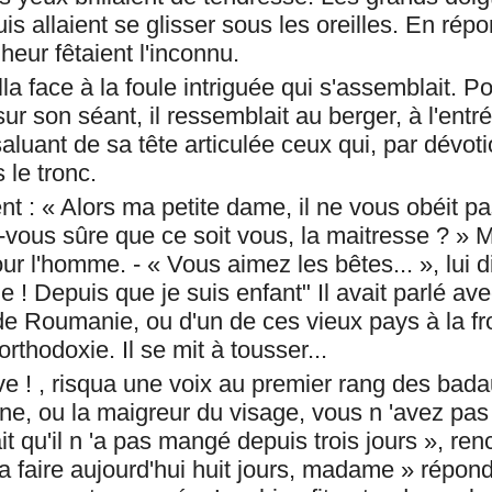
is allaient se glisser sous les oreilles. En répo
eur fêtaient l'inconnu.
lla face à la foule intriguée qui s'assemblait. P
r son séant, il ressemblait au berger, à l'entr
aluant de sa tête articulée ceux qui, par dévoti
 le tronc.
nt : « Alors ma petite dame, il ne vous obéit 
-vous sûre que ce soit vous, la maitresse ? » Ma
ur l'homme. - « Vous aimez les bêtes... », lui di
! Depuis que je suis enfant" Il avait parlé ave
de Roumanie, ou d'un de ces vieux pays à la fr
orthodoxie. Il se mit à tousser...
e ! , risqua une voix au premier rang des bad
ne, ou la maigreur du visage, vous n 'avez pas l
it qu'il n 'a pas mangé depuis trois jours », ren
a faire aujourd'hui huit jours, madame » répond