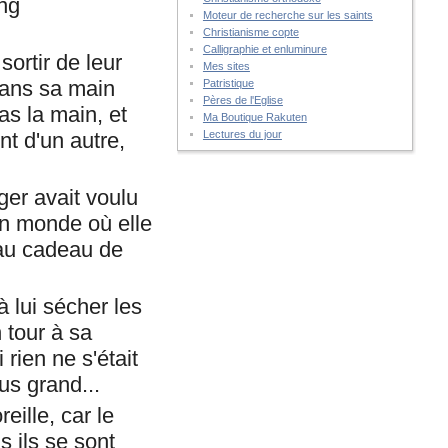
ong
Moteur de recherche sur les saints
Christianisme copte
Calligraphie et enluminure
ortir de leur
Mes sites
 dans sa main
Patristique
Pères de l'Eglise
as la main, et
Ma Boutique Rakuten
ent d'un autre,
Lectures du jour
ger avait voulu
un monde où elle
beau cadeau de
à lui sécher les
 tour à sa
rien ne s'était
us grand...
eille, car le
s ils se sont