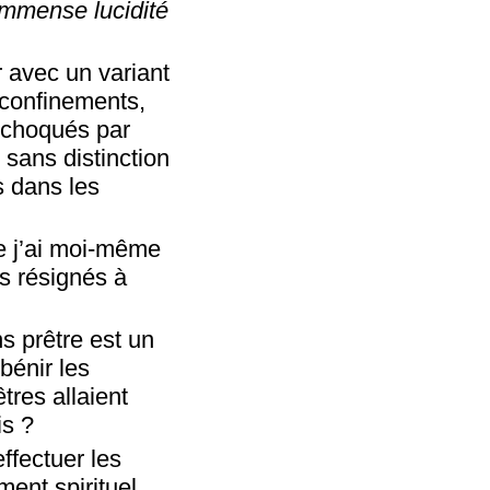
immense lucidité
r avec un variant
s confinements,
 choqués par
s sans distinction
 dans les
e j’ai moi-même
s résignés à
s prêtre est un
énir les
tres allaient
is ?
ffectuer les
ent spirituel,