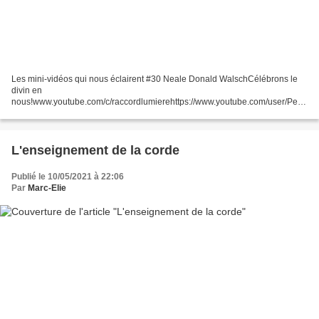
Les mini-vidéos qui nous éclairent #30 Neale Donald WalschCélébrons le
divin en
nous!www.youtube.com/c/raccordlumierehttps://www.youtube.com/user/Pens
eesNDWJ... Œuvres principales Neale Donald Walsch (né le , Milwaukee,
Wisconsin,) , ancien animateur...
L'enseignement de la corde
Publié le 10/05/2021 à 22:06
Par
Marc-Elie