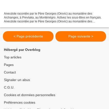
Anecdote racontée par le Père Georges (Orovic) au monastère des
Archanges, à Prevlaka, au Monténégro. Activez les sous-titres en français.
Anecdote racontée par le Père Georges (Orovic) au monastère des
Archanges, à Prevlaka, au Monténégro.Source :
https://www.youtube.com/watch?v=uK9yL01lmqo&t=0s S'abonner...
< Page précédente
Page suivante >
Hébergé par Overblog
Top articles
Pages
Contact
Signaler un abus
C.G.U.
Cookies et données personnelles
Préférences cookies