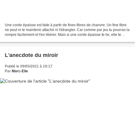
Une corde épaisse est faite à partir de fines fibres de chanvre. Un fine fibre
ne peut ni te maintenir attaché ni t'étrangler. Car comme par jeu tu pourras la
rompre facilement et t'en libérer. Mais si une corde épaisse te lie, elle te
maintiendra lié...
L'anecdote du miroir
Publié le 09/05/2021 à 19:17
Par
Marc-Elie