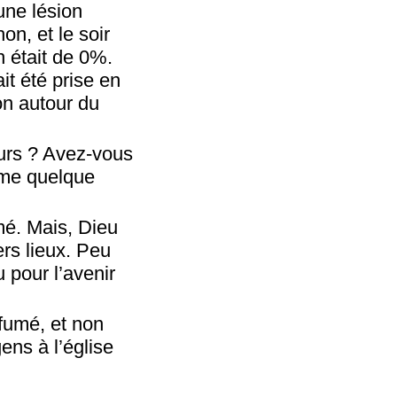
une lésion
on, et le soir
n était de 0%.
it été prise en
on autour du
ours ? Avez-vous
mme quelque
rmé. Mais, Dieu
ers lieux. Peu
u pour l’avenir
rfumé, et non
ens à l’église