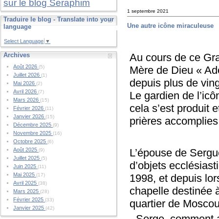
sur le blog Seraphim
1 septembre 2021
Traduire le blog - Translate into your
Une autre icône miraculeuse
language
Select Language
▼
Au cours de ce Gra
Archives
Août 2026
Mère de Dieu « Ad
(5)
Juillet 2026
(1)
depuis plus de vin
Mai 2026
(2)
Avril 2026
(7)
Le gardien de l’ic
Mars 2026
(15)
cela s’est produit 
Février 2026
(11)
Janvier 2026
(15)
prières accomplies
Décembre 2025
(9)
Novembre 2025
(16)
Octobre 2025
(6)
L’épouse de Sergue
Août 2025
(9)
Juillet 2025
(5)
d’objets ecclésias
Juin 2025
(11)
Mai 2025
1998, et depuis lor
(17)
Avril 2025
(38)
chapelle destinée 
Mars 2025
(28)
Février 2025
(33)
quartier de Moscou
Janvier 2025
(42)
- Serge, comment a