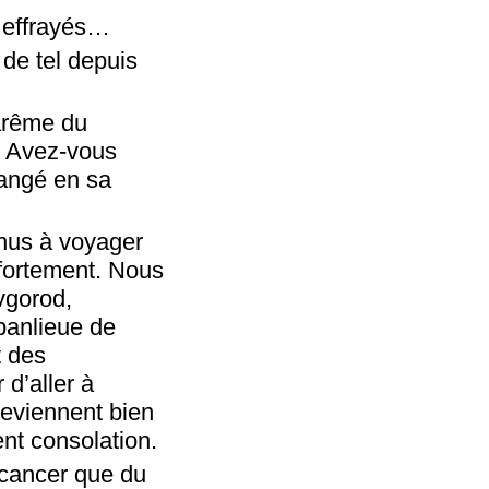
é effrayés…
 de tel depuis
carême du
s. Avez-vous
hangé en sa
enus à voyager
 fortement. Nous
vgorod,
 banlieue de
t des
 d’aller à
 reviennent bien
vent consolation.
 cancer que du