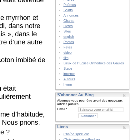
Poèmes
Saints
Annonces
le myrrhon et
Chants
di, dans notre
Livres
Sites
is », dans le
english
re d’une autre
Photos
Fetes
video
 coton imbibé de
film
Lieux de l' Eglise Orthodoxe des Gaules
Stage
internet
Auteurs
hymn
 était
culièrement
S'abonner Au Blog
Abonnez-vous pour être averti des nouveaux
articles publiés.
Email
omme d’habitude,
i. Nous prions.
Liens
e ?
Chaîne spirituelle
Christianisme orthodoxe