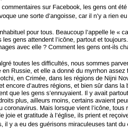
es commentaires sur Facebook, les gens ont ét
ovoque une sorte d’angoisse, car il n’y a rien eu
inhabituel pour tous. Beaucoup l’appelle le « 
 les gens attendent l’icône, partout et toujour
inages avec elle ? Comment les gens ont-ils c
malgré toutes les difficultés, nous sommes parv
e en Russie, et elle a donné du myrrhon assez
tchi, en Crimée, dans les régions de Nijni No
t encore d’autres régions, et bien sûr dans la
ent que les gens s’ennuyaient. Il y avait partou
droits plus, ailleurs moins, certains avaient peur
du coronavirus. Mais lorsque vient l’icône, tous
joie et gratitude à l’église, ils prient et reçoi
, il y a eu des guérisons miraculeuses tant du