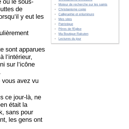
e où le sous-
Moteur de recherche sur les saints
uttes de
Christianisme copte
Calligraphie et enluminure
squ’il y eut les
Mes sites
Patristique
Pères de l'Eglise
gulièrement
Ma Boutique Rakuten
Lectures du jour
te sont apparues
 l’intérieur,
ni sur l’icône
.
ue vous avez vu
 ce jour-là, ne
n était la
ok, sans pour
ent, les gens ont