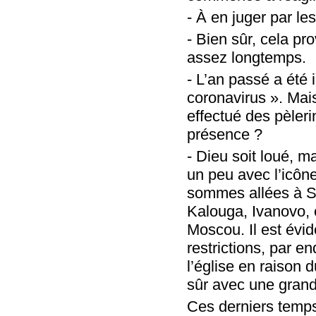
- À en juger par l
- Bien sûr, cela pr
assez longtemps.
- L’an passé a été 
coronavirus ». Mais
effectué des pèler
présence ?
- Dieu soit loué, 
un peu avec l’icôn
sommes allées à So
Kalouga, Ivanovo, e
Moscou. Il est évid
restrictions, par en
l’église en raison 
sûr avec une grande 
Ces derniers temps