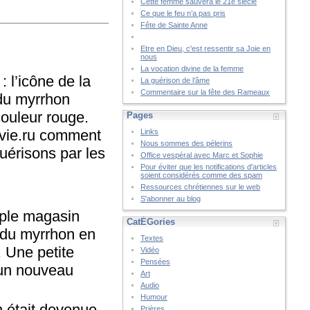
Cette femme sauvera le 21è siècle
Ce que le feu n’a pas pris
Fête de Sainte Anne
Etre en Dieu, c'est ressentir sa Joie en
nous
La vocation divine de la femme
 l’icône de la
La guérison de l’âme
Commentaire sur la fête des Rameaux
du myrrhon
ouleur rouge.
Pages
avie.ru comment
Links
Nous sommes des pélerins
uérisons par les
Office vespéral avec Marc et Sophie
Pour éviter que les notifications d'articles
soient considérés comme des spam
Ressources chrétiennes sur le web
S'abonner au blog
mple magasin
CatÉGories
 du myrrhon en
Textes
. Une petite
Vidéo
Pensées
 un nouveau
Art
Audio
Humour
 était devenue
Prières