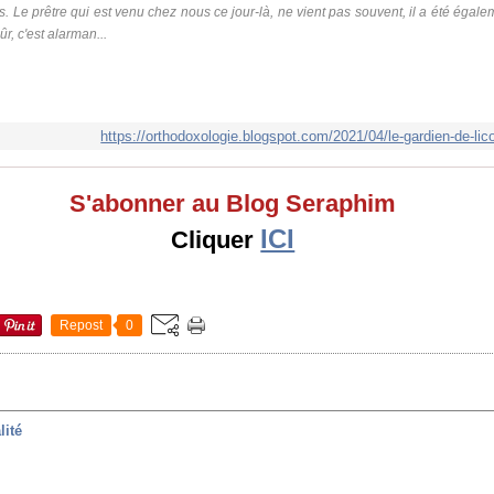
 Le prêtre qui est venu chez nous ce jour-là, ne vient pas souvent, il a été éga
ûr, c'est alarman...
https://orthodoxologie.blogspot.com/2021/04/le-gardien-de-lic
S'abonner au Blog Seraphim
ICI
Cliquer
Repost
0
lité