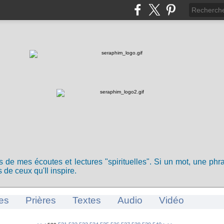
ts de mes écoutes et lectures "spirituelles". Si un mot, une ph
 de ceux qu'Il inspire.
es
Prières
Textes
Audio
Vidéo