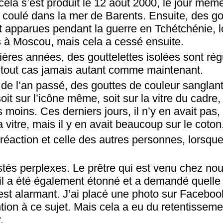
 cela s’est produit le 12 août 2000, le jour mêm
 coulé dans la mer de Barents. Ensuite, des go
 apparues pendant la guerre en Tchétchénie, lor
es à Moscou, mais cela a cessé ensuite.
ières années, des gouttelettes isolées sont ré
 tout cas jamais autant comme maintenant.
de l’an passé, des gouttes de couleur sanglan
it sur l’icône même, soit sur la vitre du cadre, à
s moins. Ces derniers jours, il n’y en avait pas, 
a vitre, mais il y en avait beaucoup sur le coton
e réaction et celle des autres personnes, lorsq
és perplexes. Le prêtre qui est venu chez nous
il a été également étonné et a demandé quelle e
’est alarmant. J’ai placé une photo sur Facebo
tention à ce sujet. Mais cela a eu du retentissem
.