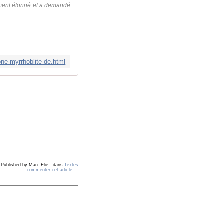
lement étonné et a demandé
one-myrrhoblite-de.html
Published by Marc-Elie
-
dans
Textes
commenter cet article
…