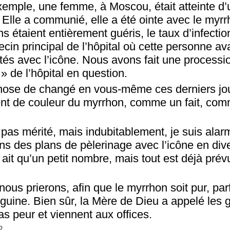
xemple, une femme, à Moscou, était atteinte d’
lle a communié, elle a été ointe avec le myrrh
étaient entièrement guéris, le taux d’infectio
cin principal de l’hôpital où cette personne ava
ités avec l’icône. Nous avons fait une processi
 » de l’hôpital en question.
 chose de changé en vous-même ces derniers j
nt de couleur du myrrhon, comme un fait, co
t pas mérité, mais indubitablement, je suis ala
ns des plans de pèlerinage avec l’icône en div
n ait qu’un petit nombre, mais tout est déjà prév
ous prierons, afin que le myrrhon soit pur, pa
uine. Bien sûr, la Mère de Dieu a appelé les g
pas peur et viennent aux offices.
ro