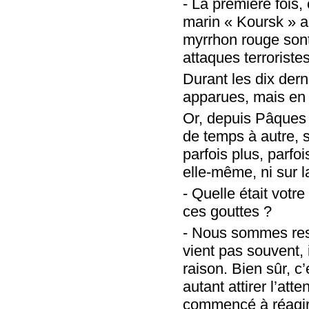
- La première fois,
marin « Koursk » a
myrrhon rouge sont
attaques terrorist
Durant les dix dern
apparues, mais en
Or, depuis Pâques 
de temps à autre, so
parfois plus, parfoi
elle-même, ni sur l
- Quelle était votr
ces gouttes ?
- Nous sommes rest
vient pas souvent, 
raison. Bien sûr, c
autant attirer l’at
commencé à réagir