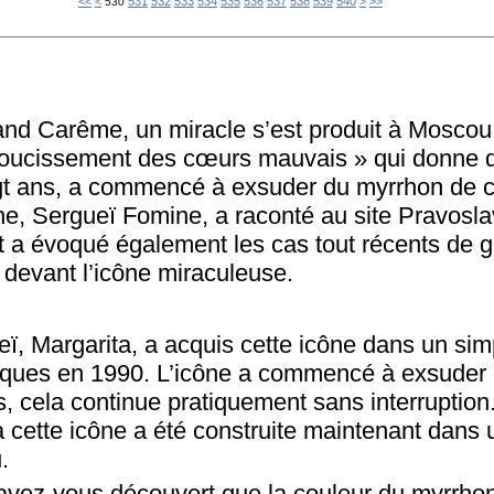
500
510
520
550
560
570
580
590
600
700
800
900
1000
1100
1200
1300
1400
1500
1600
1700
1800
1900
2000
2100
2200
2300
<<
<
531
532
533
534
535
536
537
538
539
540
>
>>
530
nd Carême, un miracle s’est produit à Moscou :
oucissement des cœurs mauvais » qui donne 
gt ans, a commencé à exsuder du myrrhon de c
ône, Sergueï Fomine, a raconté au site Pravosl
et a évoqué également les cas tout récents de g
 devant l’icône miraculeuse.
ï, Margarita, a acquis cette icône dans un si
tiques en 1990. L’icône a commencé à exsuder
s, cela continue pratiquement sans interruption
à cette icône a été construite maintenant dans
.
vez-vous découvert que la couleur du myrrhon