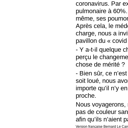
coronavirus. Par e
pulmonaire à 60%. E
même, ses poumons 
Après cela, le méde
charge, nous a inv
pavillon du « covid
- Y a-t-il quelque
perçu le changeme
chose de mérité ?
- Bien sûr, ce n’es
soit loué, nous avo
importe qu’il n’y e
proche.
Nous voyagerons, n
pas de couleur sang
afin qu’ils n’aient 
Version française Bernard Le Ca