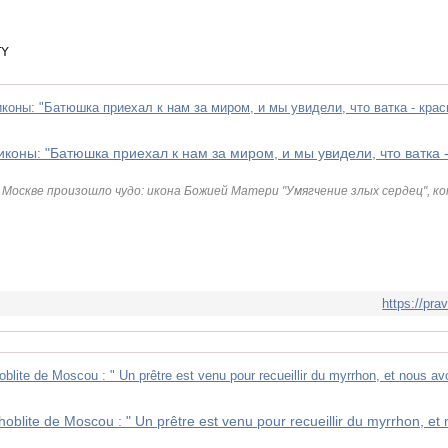
TY
Москве произошло чудо: икона Божией Матери "Умягчение злых сердец", ко
https://pra