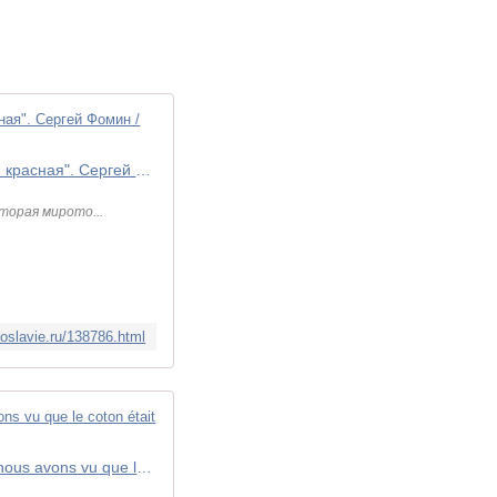
Хранитель мироточивой иконы: "Батюшка приехал к нам за миром, и мы увидели, что ватка - красная". Сергей Фомин / Православие.Ru
торая мирото...
voslavie.ru/138786.html
Le gardien de l'icône myrrhoblite de Moscou : " Un prêtre est venu pour recueillir du myrrhon, et nous avons vu que le coton était rouge "