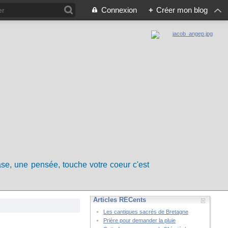
Connexion
+
Créer mon blog
rase, une pensée, touche votre coeur c'est
Articles RÉCents
Les cantiques sacrés de Bretagne
Prière pour demander la pluie