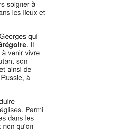
rs soigner à
ns les lieux et
à Georges qui
. Il
Grégoire
 venir vivre
utant son
et ainsi de
 Russie, à
oduire
églises. Parmi
nes dans les
t non qu'on