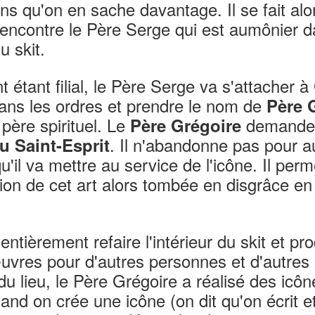
ns qu'on en sache davantage. Il se fait alo
rencontre le Père Serge qui est aumônier da
u skit.
 étant filial, le Père Serge va s'attacher 
dans les ordres et prendre le nom de
Père 
 père spirituel. Le
demande à
Père Grégoire
. Il n'abandonne pas pour a
du Saint-Esprit
 qu'il va mettre au service de l'icône. Il perm
ition de cet art alors tombée en disgrâce en
 entièrement refaire l'intérieur du skit et pr
vres pour d'autres personnes et d'autres 
 du lieu, le Père Grégoire a réalisé des icô
d on crée une icône (on dit qu'on écrit e