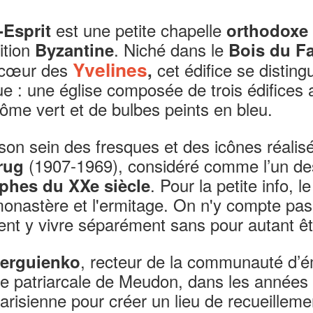
est une petite chapelle
-Esprit
orthodoxe
ition
. Niché dans le
Byzantine
Bois du F
Yvelines
 cœur des
cet édifice se distin
,
ue : une église composée de trois édifices 
ôme vert et de bulbes peints en bleu.
son sein des fresques et des icônes réalis
(1907-1969), considéré comme l’un de
rug
. Pour la petite info, le
phes du XXe siècle
monastère et l'ermitage. On n'y compte pas
ent y vivre séparément sans pour autant ê
, recteur de la communauté d’é
erguienko
ise patriarcale de Meudon, dans les années
 parisienne pour créer un lieu de recueilleme