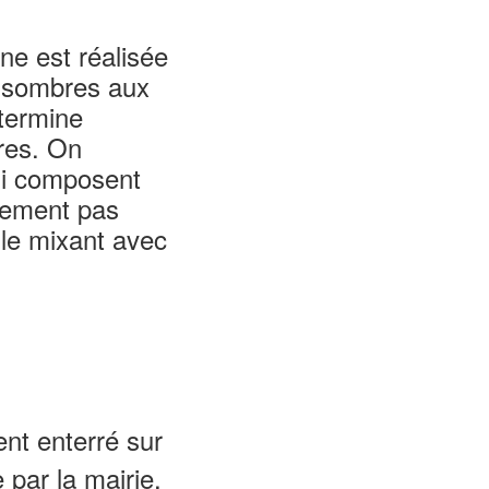
ne est réalisée
s sombres aux
 termine
res. On
i composent
sement pas
n le mixant avec
nt enterré sur
par la mairie,