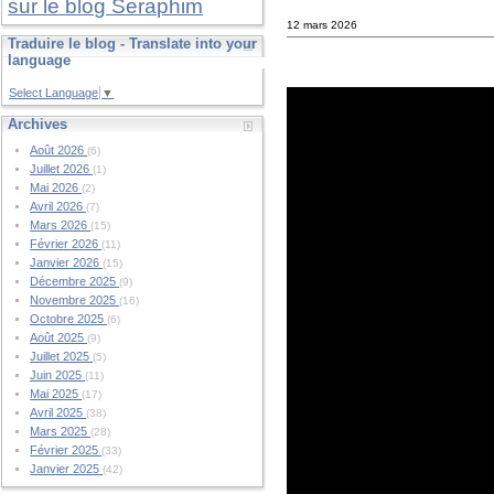
sur le blog Seraphim
12 mars 2026
Traduire le blog - Translate into your
language
Select Language
▼
Archives
Août 2026
(6)
Juillet 2026
(1)
Mai 2026
(2)
Avril 2026
(7)
Mars 2026
(15)
Février 2026
(11)
Janvier 2026
(15)
Décembre 2025
(9)
Novembre 2025
(16)
Octobre 2025
(6)
Août 2025
(9)
Juillet 2025
(5)
Juin 2025
(11)
Mai 2025
(17)
Avril 2025
(38)
Mars 2025
(28)
Février 2025
(33)
Janvier 2025
(42)