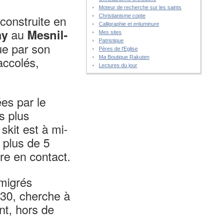
Moteur de recherche sur les saints
construite en
Christianisme copte
Calligraphie et enluminure
au
ay
Mesnil-
Mes sites
Patristique
gue par son
Pères de l'Eglise
accolés,
Ma Boutique Rakuten
Lectures du jour
ées par le
s plus
 skit est à mi-
 plus de 5
tre en contact.
migrés
 30, cherche à
nt, hors de