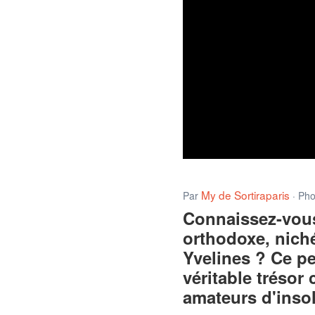
My de Sortiraparis
Par
· Ph
Connaissez-vous 
orthodoxe, nich
Yvelines ? Ce pet
véritable trésor
amateurs d'insoli