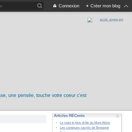
Connexion
+
Créer mon blog
rase, une pensée, touche votre coeur c'est
Articles RÉCents
Le saint le plus drôle du Mont Athos
Les cantiques sacrés de Bretagne