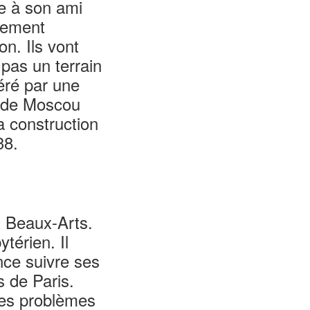
ite à son ami
lement
on. Ils vont
 pas un terrain
éré par une
e de Moscou
 construction
938.
x Beaux-Arts.
térien. Il
ance suivre ses
s de Paris.
des problèmes