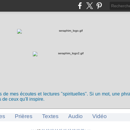
ts de mes écoutes et lectures "spirituelles". Si un mot, une ph
 de ceux qu'Il inspire.
es
Prières
Textes
Audio
Vidéo