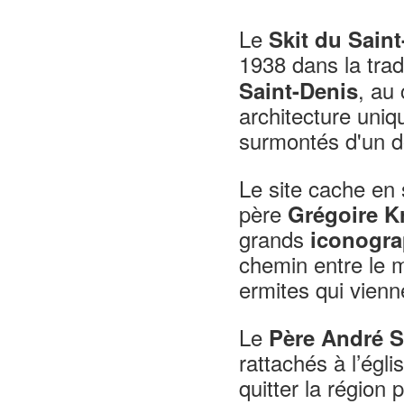
Le
Skit du Saint
1938 dans la trad
, au
Saint-Denis
architecture uniq
surmontés d'un d
Le site cache en 
père
Grégoire K
grands
iconogra
chemin entre le 
ermites qui vienn
Le
Père André
S
rattachés à l’égl
quitter la région