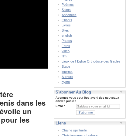
Poèmes
Saints
Annonces
Chants
Livres
Sites
english
Photos
Fetes
video
film
Lieux de l' Eglise Orthodoxe des Gaules
Stage
internet
Auteurs
hymn
tère
S'abonner Au Blog
Abonnez-vous pour être averti des nouveaux
enis dans les
articles publiés.
Email
dévoile un
 pour les
Liens
Chaîne spirituelle
Christianisme orthodoxe