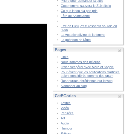
Prière pour demander la pluie
Cette femme sauvera le 21è siècle
Ce que le feu n’a pas pris
Fête de Sainte Anne
Etre en Dieu, c'est ressentir sa Joie en
nous
La vocation divine de la femme
La guérison de l’âme
Pages
Links
Nous sommes des pélerins
Office vespéral avec Marc et Sophie
Pour éviter que les notifications d'articles
soient considérés comme des spam
Ressources chrétiennes sur le web
S'abonner au blog
CatÉGories
Textes
Vidéo
Pensées
Art
Audio
Humour
Prières