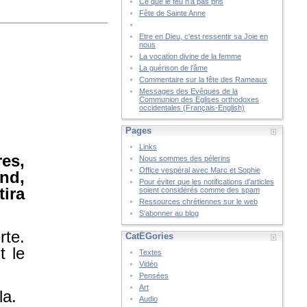
Ce que le feu n’a pas pris
Fête de Sainte Anne
Etre en Dieu, c'est ressentir sa Joie en
nous
La vocation divine de la femme
La guérison de l’âme
Commentaire sur la fête des Rameaux
Messages des Evêques de la
Communion des Eglises orthodoxes
occidentales (Français-English)
Pages
Links
es,
Nous sommes des pélerins
Office vespéral avec Marc et Sophie
and,
Pour éviter que les notifications d'articles
ira
soient considérés comme des spam
Ressources chrétiennes sur le web
S'abonner au blog
te.
CatÉGories
t le
Textes
Vidéo
Pensées
Art
la.
Audio