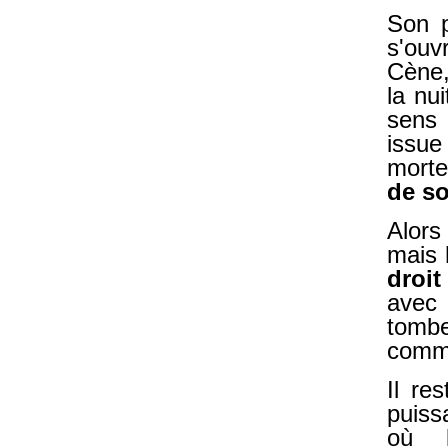
Son p
s'ouv
Cène,
la nu
sens 
issue
mort
de so
Alors
mais
droit
avec 
tomb
comme
Il re
puiss
où