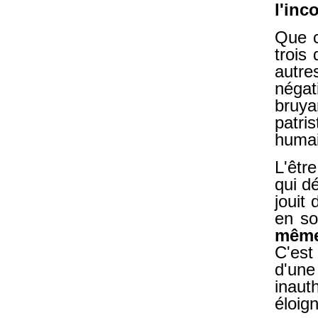
l'inc
Que c
trois
autre
négat
bruy
patri
humai
L'êtr
qui d
jouit
en so
mêm
C'est
d'une
inau
éloig