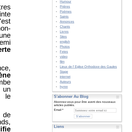
Humour
tres
Prières
Poèmes
inte
Saints
'est
Annonces
non-
Chants
Livres
 une
Sites
demi
english
Photos
erte
Fetes
video
film
nce,
Lieux de l' Eglise Orthodoxe des Gaules
Stage
ène
internet
ombe
Auteurs
hymn
é un
 le
S'abonner Au Blog
Abonnez-vous pour être averti des nouveaux
articles publiés.
Email
é de
nds,
Liens
fie