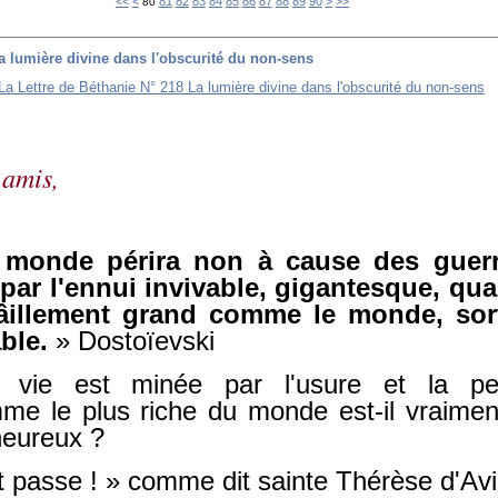
10
20
30
40
50
60
70
100
200
300
400
500
600
700
800
900
1000
1100
1200
1300
1400
1500
1600
1700
1800
1900
2000
2100
2200
2300
<<
<
81
82
83
84
85
86
87
88
89
90
>
>>
80
La lumière divine dans l'obscurité du non-sens
 amis,
 monde périra non à cause des guerr
par l'ennui invivable, gigantesque, qu
âillement grand comme le monde, sort
able.
» Dostoïevski
e vie est minée par l'usure et la per
me le plus riche du monde est-il vraimen
heureux ?
t passe ! » comme dit sainte Thérèse d'Avi