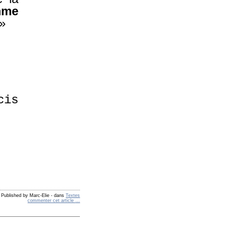
mme
 »
cis
Published by Marc-Elie
-
dans
Textes
commenter cet article
…