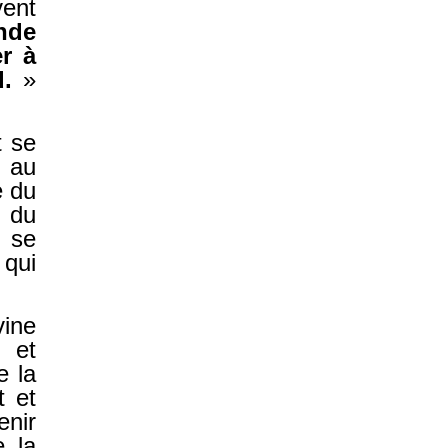
vent
nde
er à
d.
»
t se
e au
e du
e du
t se
qui
vine
e et
e la
t et
enir
e la