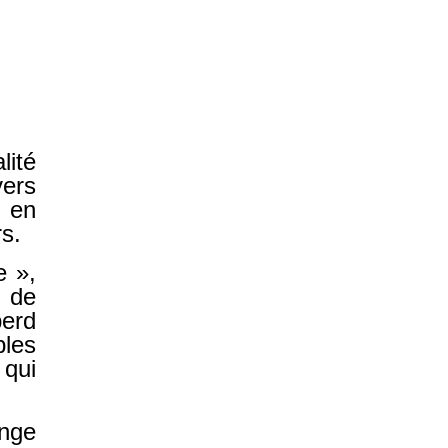
lité
vers
t en
rs.
e »,
e de
perd
ples
 qui
onge