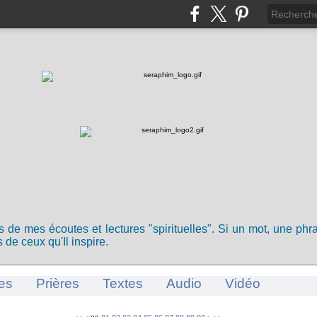
ts de mes écoutes et lectures "spirituelles". Si un mot, une ph
 de ceux qu'Il inspire.
es
Prières
Textes
Audio
Vidéo