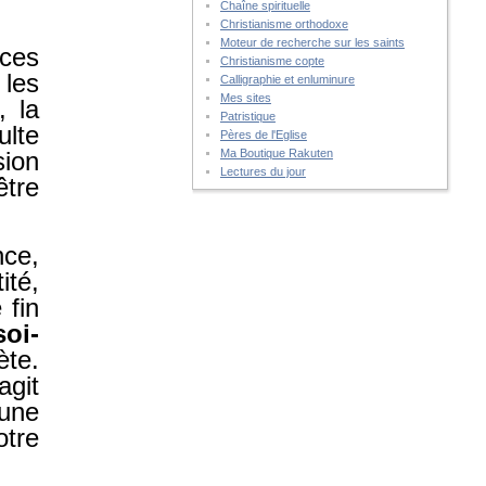
Chaîne spirituelle
Christianisme orthodoxe
Moteur de recherche sur les saints
 ces
Christianisme copte
 les
Calligraphie et enluminure
Mes sites
, la
Patristique
lte
Pères de l'Eglise
ion
Ma Boutique Rakuten
Lectures du jour
être
nce,
ité,
 fin
soi-
ète.
agit
 une
tre