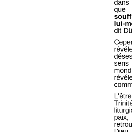
dans 
que 
souff
lui-m
dit D
Cepen
révél
déses
sens 
monde
révé
commu
L'êtr
Trini
litur
paix,
retro
Dieu 