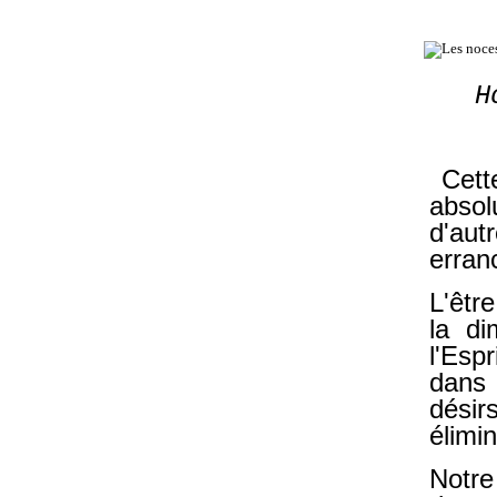
H
Cette
absol
d'aut
erranc
L'êtr
la di
l'Esp
dans 
désirs
élimin
Notre