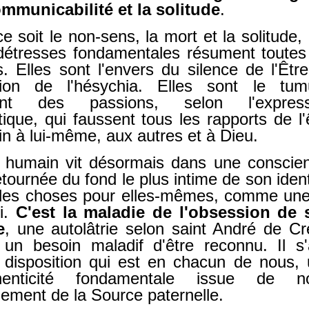
ommunicabilité et la solitude
.
e soit le non-sens, la mort et la solitude,
 détresses fondamentales résument toutes
s. Elles sont l'envers du silence de l'Être
ion de l'hésychia. Elles sont le tumu
ant des passions, selon l'express
stique, qui faussent tous les rapports de l'
n à lui-même, aux autres et à Dieu.
e humain vit désormais dans une conscie
étournée du fond le plus intime de son ident
 des choses pour elles-mêmes, comme une
i.
C'est la maladie de l'obsession de 
e
, une autolâtrie selon saint André de Cr
 un besoin maladif d'être reconnu. Il s'
 disposition qui est en chacun de nous,
thenticité fondamentale issue de no
nement de la Source paternelle.