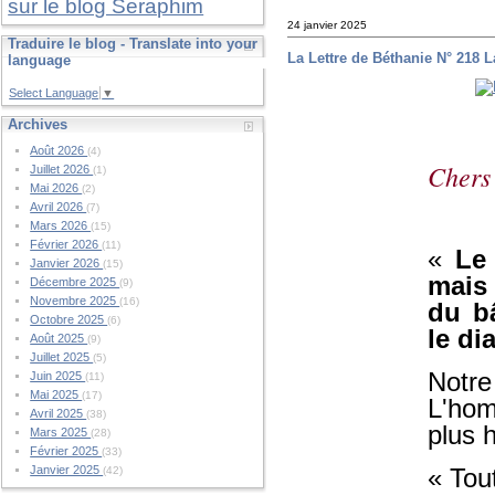
sur le blog Seraphim
24 janvier 2025
Traduire le blog - Translate into your
La Lettre de Béthanie N° 218 
language
Select Language
▼
Archives
Août 2026
(4)
Chers
Juillet 2026
(1)
Mai 2026
(2)
Avril 2026
(7)
Mars 2026
(15)
Février 2026
(11)
«
Le
Janvier 2026
(15)
mais 
Décembre 2025
(9)
Novembre 2025
(16)
du b
Octobre 2025
(6)
le di
Août 2025
(9)
Juillet 2025
(5)
Notr
Juin 2025
(11)
Mai 2025
(17)
L'hom
Avril 2025
(38)
plus 
Mars 2025
(28)
Février 2025
(33)
« Tou
Janvier 2025
(42)