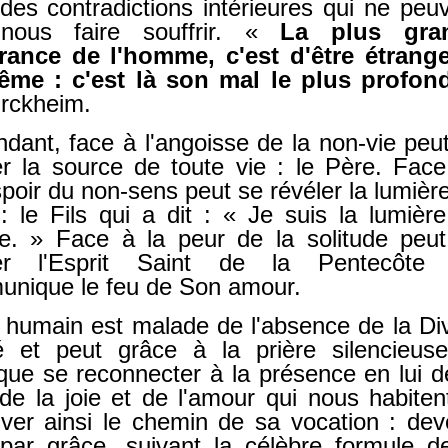
des contradictions intérieures qui ne peu
nous faire souffrir. «
La plus gra
rance de l'homme, c'est d'être étrang
ême : c'est là son mal le plus profon
ürckheim.
dant, face à l'angoisse de la non-vie peu
er la source de toute vie : le Père. Fac
poir du non-sens peut se révéler la lumièr
: le Fils qui a dit : « Je suis la lumièr
. » Face à la peur de la solitude peu
ler l'Esprit Saint de la Pentecôte 
nique le feu de Son amour.
e humain est malade de l'absence de la Di
té et peut grâce à la prière silencieus
gique se reconnecter à la présence en lui d
 de la joie et de l'amour qui nous habiten
uver ainsi le chemin de sa vocation : dev
par grâce, suivant la célèbre formule d