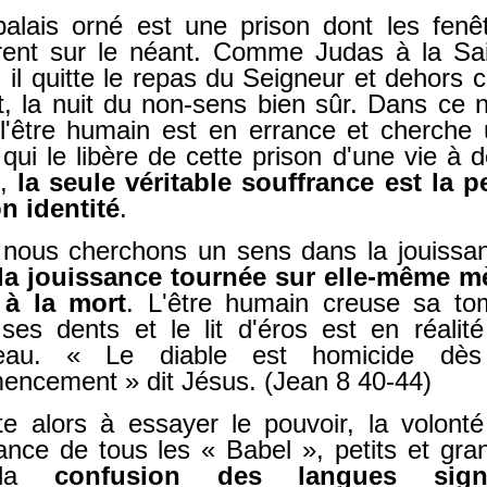
alais orné est une prison dont les fenê
rent sur le néant. Comme Judas à la Sa
 il quitte le repas du Seigneur et dehors c
it, la nuit du non-sens bien sûr. Dans ce 
l'être humain est en errance et cherche
 qui le libère de cette prison d'une vie à 
e,
la seule véritable souffrance est la p
n identité
.
 nous cherchons un sens dans la jouissa
la jouissance tournée sur elle-même m
 à la mort
. L'être humain creuse sa t
ses dents et le lit d'éros est en réalit
eau. « Le diable est homicide dès
ncement » dit Jésus. (Jean 8 40-44)
ste alors à essayer le pouvoir, la volont
ance de tous les « Babel », petits et gra
 la
confusion des langues signi