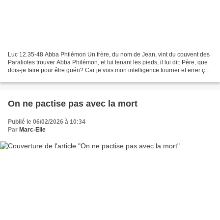
Luc 12.35-48 Abba Philémon Un frère, du nom de Jean, vint du couvent des
Paraliotes trouver Abba Philémon, et lui tenant les pieds, il lui dit: Père, que
dois-je faire pour être guéri? Car je vois mon intelligence tourner et errer çà
et là, où il ne faut...
On ne pactise pas avec la mort
Publié le 06/02/2026 à 10:34
Par
Marc-Elie