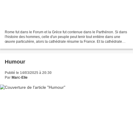
Rome fut dans le Forum et la Grèce fut contenue dans le Parthénon. Si dans
l'histoire des hommes, celle d'un peuple peut tenir tout entière dans une
œuvre particulière, alors la cathédrale résume la France. Et la cathédrale
des cathédrales, c'est Notre-Dame...
Humour
Publié le 14/03/2025 à 20:30
Par
Marc-Elie