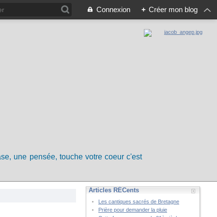
Connexion
+
Créer mon blog
rase, une pensée, touche votre coeur c'est
Articles RÉCents
Les cantiques sacrés de Bretagne
Prière pour demander la pluie