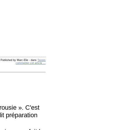
Published by Marc-Elie
-
dans
Textes
commenter cet article
…
rousie ». C'est
it préparation