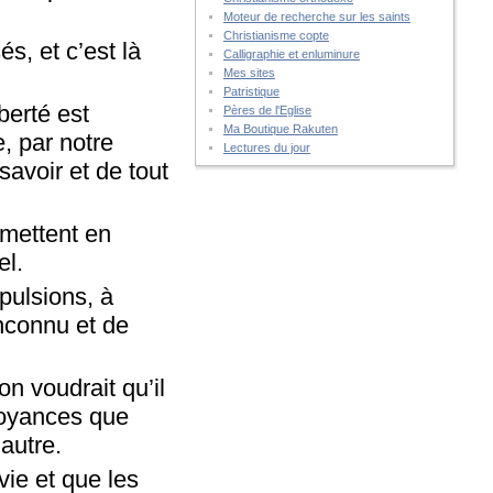
Moteur de recherche sur les saints
Christianisme copte
s, et c’est là
Calligraphie et enluminure
Mes sites
Patristique
berté est
Pères de l'Eglise
Ma Boutique Rakuten
, par notre
Lectures du jour
 savoir et de tout
 mettent en
el.
 pulsions, à
inconnu et de
on voudrait qu’il
royances que
autre.
vie et que les