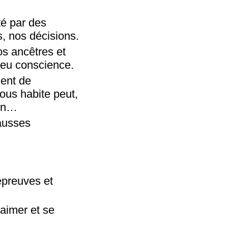
té par des
, nos ­décisions.
os ancêtres et
peu conscience.
ment de
nous habite peut,
ien…
fausses
 épreuves et
aimer et se