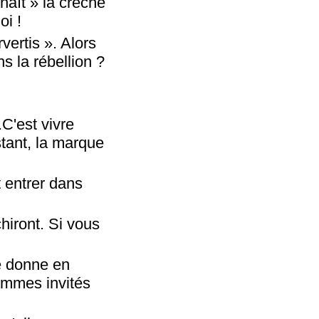
naît » la crèche
oi !
vertis ». Alors
s la rébellion ?
C'est vivre
stant, la marque
t entrer dans
hiront. Si vous
se donne en
sommes invités