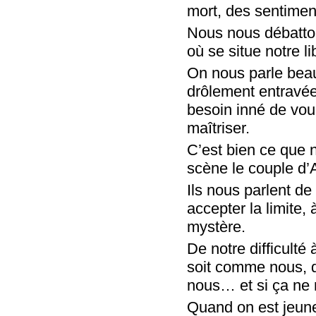
mort, des ­sentime
Nous nous débatton
où se ­situe notre li
On nous parle beauc
drôlement entravée
besoin inné de voulo
maîtriser.
C’est bien ce que n
scène le couple d’A
Ils nous parlent de
accepter la limite, 
mystère.
De notre difficulté 
soit comme nous, q
nous… et si ça ne 
Quand on est jeune, 