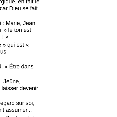
gique, en fait le
car Dieu se fait
 : Marie, Jean
 » le ton est
 ! »
e » qui est «
lus
d. « Être dans
n. Jeûne,
 laisser devenir
regard sur soi,
nt assumer...