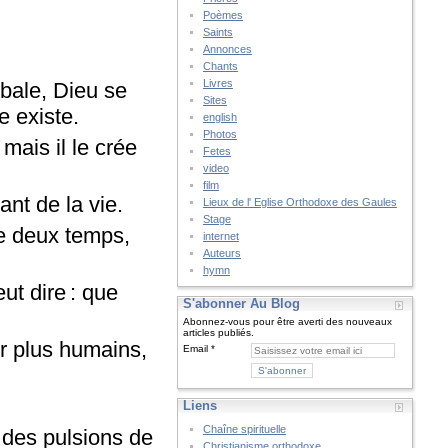
Poèmes
Saints
Annonces
Chants
Livres
bbale, Dieu se
Sites
e existe.
english
Photos
 mais il le crée
Fetes
video
film
tant de la vie.
Lieux de l' Eglise Orthodoxe des Gaules
Stage
que deux temps,
internet
Auteurs
hymn
ut dire : que
S'abonner Au Blog
.
Abonnez-vous pour être averti des nouveaux
articles publiés.
ir plus humains,
Email
Liens
Chaîne spirituelle
 des pulsions de
Christianisme orthodoxe