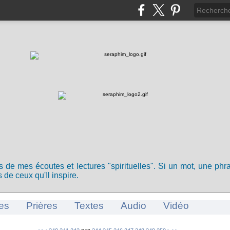
ts de mes écoutes et lectures "spirituelles". Si un mot, une ph
 de ceux qu'Il inspire.
es
Prières
Textes
Audio
Vidéo