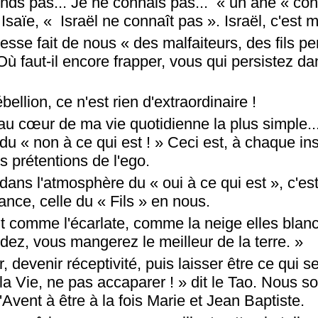
nds pas... Je ne connais pas... « un âne « con
Isaïe, « Israël ne connaît pas ». Israël, c'est m
e fait de nous « des malfaiteurs, des fils per
 faut-il encore frapper, vous qui persistez dan
bellion, ce n'est rien d'extraordinaire !
au cœur de ma vie quotidienne la plus simple...
u « non à ce qui est ! » Ceci est, à chaque in
es prétentions de l'ego.
 dans l'atmosphère du « oui à ce qui est », c'es
nce, celle du « Fils » en nous.
nt comme l'écarlate, comme la neige elles blanc
dez, vous mangerez le meilleur de la terre. »
r, devenir réceptivité, puis laisser être ce qui 
la Vie, ne pas accaparer ! » dit le Tao. Nous 
Avent à être à la fois Marie et Jean Baptiste.