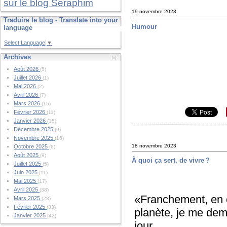
sur le blog Seraphim
19 novembre 2023
Traduire le blog - Translate into your
Humour
language
Select Language
▼
Archives
Août 2026
(5)
Juillet 2026
(1)
Mai 2026
(2)
Avril 2026
(7)
Mars 2026
(15)
Février 2026
(11)
Janvier 2026
(15)
Décembre 2025
(9)
Novembre 2025
(16)
18 novembre 2023
Octobre 2025
(6)
Août 2025
(9)
À quoi ça sert, de vivre ?
Juillet 2025
(5)
Juin 2025
(11)
Mai 2025
(17)
Avril 2025
(38)
«Franchement, en c
Mars 2025
(28)
Février 2025
(33)
planète, je me dema
Janvier 2025
(42)
jour.