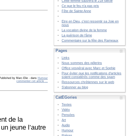
Cette femme sauvera le 21è siècle
Ce que le feu n’a pas pris
Fête de Sainte Anne
Etre en Dieu, c'est ressentir sa Joie en
nous
La vocation divine de la femme
La guérison de l’âme
Commentaire sur la fête des Rameaux
Pages
Links
Nous sommes des pélerins
Office vespéral avec Marc et Sophie
Pour éviter que les notifications d'articles
soient considérés comme des spam
Published by Marc-Elie
-
dans
Humour
commenter cet article
…
Ressources chrétiennes sur le web
S'abonner au blog
CatÉGories
Textes
Vidéo
Pensées
nt de la
Art
Audio
 un jeune l’autre
Humour
Prières