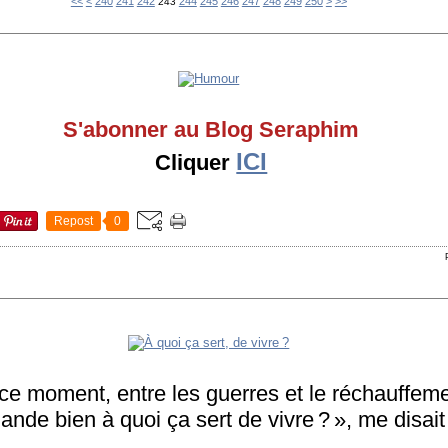
200
210
220
230
260
270
280
290
300
400
500
600
700
800
900
1000
1100
1200
1300
1400
1500
1600
1700
1800
1900
2000
2100
2200
2300
<<
<
240
241
242
244
245
246
247
248
249
250
>
>>
243
S'abonner au Blog Seraphim
ICI
Cliquer
Repost
0
e moment, entre les guerres et le réchauffeme
nde bien à quoi ça sert de vivre ? », me disait