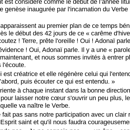
t est considéré comme le début de l’année litur
e genèse inaugurée par l'incarnation du Verbe 
apparaissent au premier plan de ce temps béni
Dès le début des 42 jours de ce « carême d'hiver
utez ! Terre, prête l'oreille ! Oui ! Adonaï parle
'évidence ! Oui, Adonaï parle. Il y a une « parol
t maintenant, et nous sommes invités à entrer p
l'écoute.
 est créatrice et elle régénère celui qui l'enten
d’abord, puis écouter ce qui est entendu. »
riente à chaque instant dans la bonne directio
 pour laisser notre cœur s'ouvrir un peu plus, le
aquelle va naître le Verbe.
 fait pas sans notre participation avec un clair 
l'Esprit saint et qu'il nous faudra courageuseme