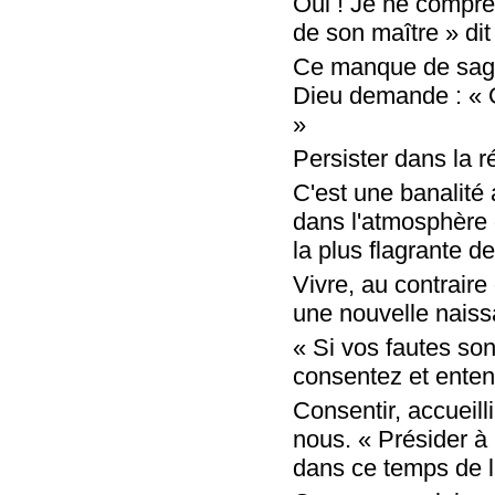
Oui ! Je ne compre
de son maître » dit 
Ce manque de sagess
Dieu demande : « Où
»
Persister dans la ré
C'est une banalité 
dans l'atmosphère d
la plus flagrante d
Vivre, au contraire
une nouvelle naissa
« Si vos fautes so
consentez et enten
Consentir, accueilli
nous. « Présider à 
dans ce temps de l'