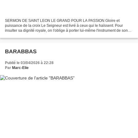
SERMON DE SAINT LEON LE GRAND POUR LA PASSION Gloire et
puissance de la croix Le Seigneur est livré à ceux qui le haïssent. Pour
insulter sa dignité royale, on l'oblige à porter lui-même l'instrument de son
supplice. Ainsi s'accomplissait l'oracle du...
BARABBAS
Publié le 03/04/2026 à 22:28
Par
Marc-Elie