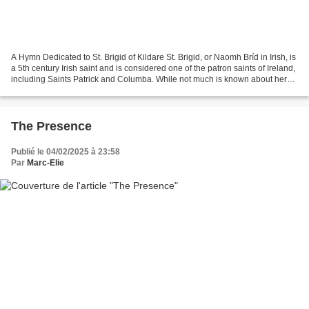
A Hymn Dedicated to St. Brigid of Kildare St. Brigid, or Naomh Bríd in Irish, is
a 5th century Irish saint and is considered one of the patron saints of Ireland,
including Saints Patrick and Columba. While not much is known about her
life, the saint has...
The Presence
Publié le 04/02/2025 à 23:58
Par
Marc-Elie