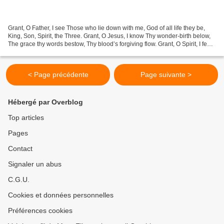
Grant, O Father, I see Those who lie down with me, God of all life they be,
King, Son, Spirit, the Three. Grant, O Jesus, I know Thy wonder-birth below,
The grace thy words bestow, Thy blood’s forgiving flow. Grant, O Spirit, I feel
Thy life-power to...
< Page précédente
Page suivante >
Hébergé par Overblog
Top articles
Pages
Contact
Signaler un abus
C.G.U.
Cookies et données personnelles
Préférences cookies